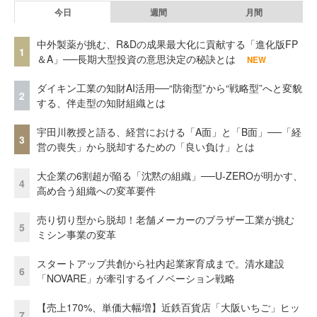
今日
週間
月間
中外製薬が挑む、R&Dの成果最大化に貢献する「進化版FP
1
＆A」──長期大型投資の意思決定の秘訣とは
NEW
ダイキン工業の知財AI活用──“防衛型”から“戦略型”へと変貌
2
する、伴走型の知財組織とは
宇田川教授と語る、経営における「A面」と「B面」──「経
3
営の喪失」から脱却するための「良い負け」とは
大企業の6割超が陥る「沈黙の組織」──U-ZEROが明かす、
4
高め合う組織への変革要件
売り切り型から脱却！老舗メーカーのブラザー工業が挑む
5
ミシン事業の変革
スタートアップ共創から社内起業家育成まで。清水建設
6
「NOVARE」が牽引するイノベーション戦略
【売上170%、単価大幅増】近鉄百貨店「大阪いちご」ヒッ
7