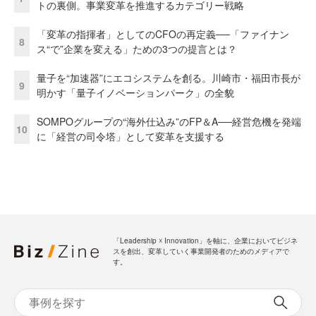
トの裏側。事業変革を推進するカテゴリー戦略
「変革の指揮者」としてのCFOの再定義──「ファイナン
8
ス“で”企業を変える」ための3つの提言とは？
量子を“加速器”にエコシステムを創る。川崎市・福田市長が
9
明かす「量子イノベーションパーク」の全貌
SOMPOグループの“海外仕込み”のFP＆A──経営危機を発端
10
に「経営の司令塔」として変革を支援する
「Leadership ☓ Innovation」を軸に、企業においてビジネ
スを創出、変革していく事業開発者のためのメディアで
す。