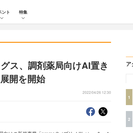
ベント
特集
グス、調剤薬局向けAI置き
ア
展開を開始
2022/04/26 12:30
1
2