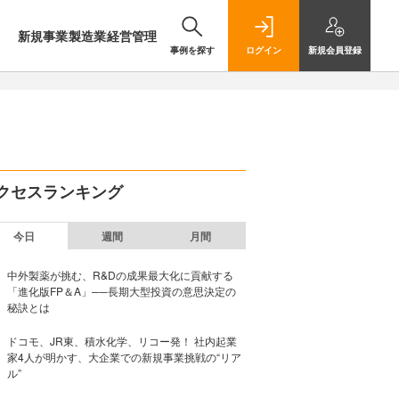
新規事業
製造業
経営管理
事例を探す
ログイン
新規
会員登録
クセスランキング
今日
週間
月間
中外製薬が挑む、R&Dの成果最大化に貢献する
「進化版FP＆A」──長期大型投資の意思決定の
秘訣とは
ドコモ、JR東、積水化学、リコー発！ 社内起業
家4人が明かす、大企業での新規事業挑戦の“リア
ル”