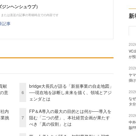
（ビズジンヘンシュウブ）
新
、または直近の記事の寄稿時点での内容です
筆記事
2026
VC
が投
2026
ヤマ
掛け
貢献
bridge大長氏が語る「新規事業の自走地図」
2026
資の意
6
──現在地を診断し未来を描く、領域とアジ
ェンダとは
なぜ
タ分
 社内
FP＆A導入の最大の目的とは何か──導入を
2026
事業挑
7
阻む「二つの壁」、本社経営企画が果たす
中外
べき「真の役割」とは
版F