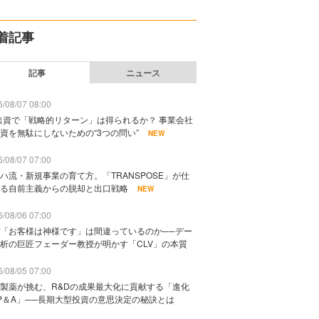
着記事
記事
ニュース
/08/07 08:00
出資で「戦略的リターン」は得られるか？ 事業会社
資を無駄にしないための“3つの問い”
NEW
/08/07 07:00
ハ流・新規事業の育て方。「TRANSPOSE」が仕
る自前主義からの脱却と出口戦略
NEW
/08/06 07:00
「お客様は神様です」は間違っているのか──デー
析の巨匠フェーダー教授が明かす「CLV」の本質
/08/05 07:00
製薬が挑む、R&Dの成果最大化に貢献する「進化
P＆A」──長期大型投資の意思決定の秘訣とは