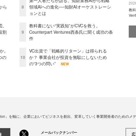
第一人者たちが語る、知財業務AIから戦略
2026
から
8
領域AIへの進化──知財AIオーケストレーシ
教科
ョンとは
Ve
図。
教科書にない“実践知”がCVCを救う。
役割
9
Counterpart Ventures西条氏に聞く成功の条
件
当か。
VC出資で「戦略的リターン」は得られる
つの
10
か？ 事業会社が投資を無駄にしないため
の“3つの問い”
NEW
☓ Innovation」を軸に、企業においてビジネスを創出、変革していく事業開発者のための
メールバックナンバー
広
録