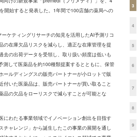
けの新規事業「premedi（プリメディ）」を、4
3
を開始すると発表した。1年間で100店舗の薬局への
4
のマーケティングリサーチの知見を活用したAI予測リコ
品の在庫欠品リスクを減らし、適正な在庫管理を提
5
過去の出荷データを受領し、取り扱い頻度は低いも
予測して医薬品を約100種類提案するとともに、保管
6
ホールディングスの販売パートナーが小ロットで販
近付いた医薬品は、販売パートナーが買い取ること
7
薬品の欠品をローリスクで減らすことが可能とな
8
医にわたる事業領域でイノベーション創出を目指す
9
スチャレンジ」から誕生したこの事業の展開を通し