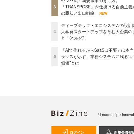
ヤマハ流・新規事業の育て方。
3
「TRANSPOSE」が仕掛ける自前主義
の脱却と出口戦略
NEW
ディープテック・エコシステムの設計
4
大学発スタートアップを育む大企業の
と「3つの壁」
「AIで作れるからSaaSは不要」は本
5
ラクスが示す、業務システムに残る“4
価値”とは
「Leadership 
ログイン
新規会員登