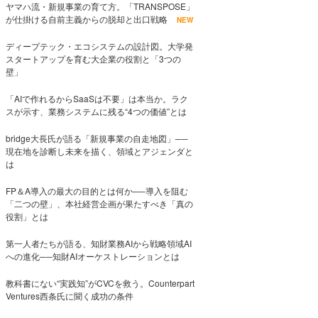
ヤマハ流・新規事業の育て方。「TRANSPOSE」
が仕掛ける自前主義からの脱却と出口戦略
NEW
ディープテック・エコシステムの設計図。大学発
スタートアップを育む大企業の役割と「3つの
壁」
「AIで作れるからSaaSは不要」は本当か。ラク
スが示す、業務システムに残る“4つの価値”とは
bridge大長氏が語る「新規事業の自走地図」──
現在地を診断し未来を描く、領域とアジェンダと
は
FP＆A導入の最大の目的とは何か──導入を阻む
「二つの壁」、本社経営企画が果たすべき「真の
役割」とは
第一人者たちが語る、知財業務AIから戦略領域AI
への進化──知財AIオーケストレーションとは
教科書にない“実践知”がCVCを救う。Counterpart
Ventures西条氏に聞く成功の条件