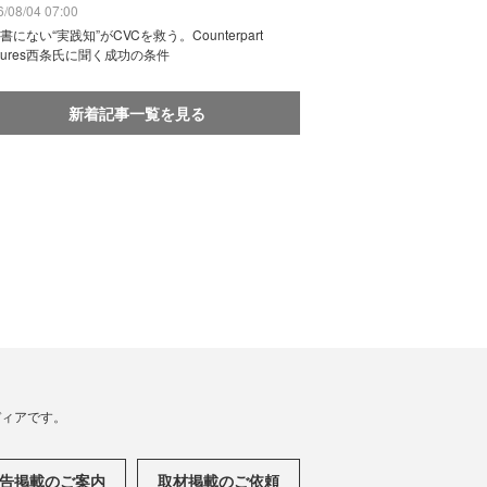
/08/04 07:00
書にない“実践知”がCVCを救う。Counterpart
ntures西条氏に聞く成功の条件
新着記事一覧を見る
メディアです。
告掲載のご案内
取材掲載のご依頼