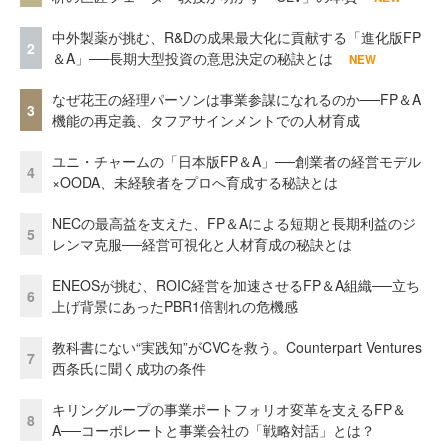
中外製薬が挑む、R&Dの成果最大化に貢献する「進化版FP
2
＆A」──長期大型投資の意思決定の秘訣とは
NEW
なぜ花王の経理パーソンは事業参謀になれるのか──FP＆A
3
機能の再定義、タフアサインメントでの人材育成
ユニ・チャームの「日本版FP＆A」──創業者の経営モデル
4
×OODA、未経験者をプロへ育成する秘訣とは
NECの最高益を支えた、FP＆Aによる短期と長期利益のジ
5
レンマ克服──経営可視化と人材育成の秘訣とは
ENEOSが挑む、ROIC経営を加速させるFP＆A組織──立ち
6
上げ背景にあったPBR1倍割れの危機感
教科書にない“実践知”がCVCを救う。Counterpart Ventures
7
西条氏に聞く成功の条件
キリングループの事業ポートフォリオ変革を支えるFP＆
8
A──コーポレートと事業会社の「戦略対話」とは？