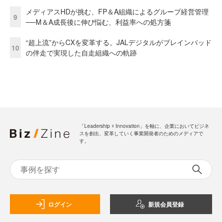
メディアスHDが挑む、FP＆A組織によるグループ経営管理
9
──M＆A成長後に伸び悩む、利益率への処方箋
“超上流”からCXを変革する。JALデジタルがブレインパッド
10
の伴走で実現した自走組織への軌跡
「Leadership ☓ Innovation」を軸に、企業においてビジネ
スを創出、変革していく事業開発者のためのメディアで
す。
ログイン
新規会員登録