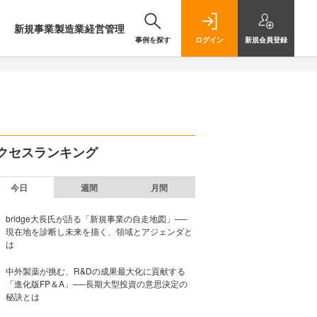
新規事業
製造業
経営管理
事例を探す
ログイン
新規
会員登録
クセスランキング
今日
週間
月間
bridge大長氏が語る「新規事業の自走地図」──
現在地を診断し未来を描く、領域とアジェンダと
は
中外製薬が挑む、R&Dの成果最大化に貢献する
「進化版FP＆A」──長期大型投資の意思決定の
秘訣とは