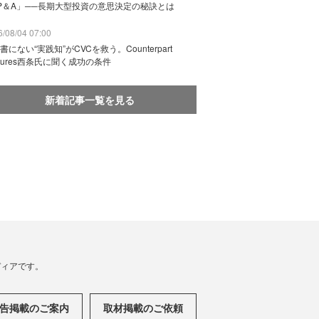
P＆A」──長期大型投資の意思決定の秘訣とは
/08/04 07:00
書にない“実践知”がCVCを救う。Counterpart
ntures西条氏に聞く成功の条件
新着記事一覧を見る
メディアです。
告掲載のご案内
取材掲載のご依頼