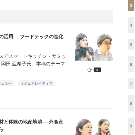
3
4
の活用──フードテックの進化
5
スでスマートキッチン・サミッ
、岡田 亜希子氏。本稿のテーマ
6
0
キュラー
リジェネレイティブ
7
8
材と体験の地産地消──外食産
9
ら