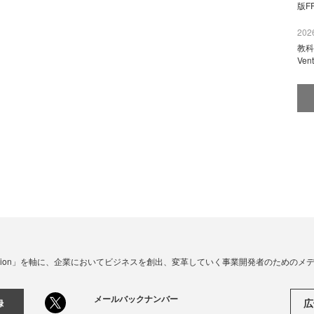
版F
2026
教科
Ve
☓ Innovation」を軸に、企業においてビジネスを創出、変革していく事業開発者のための
メールバックナンバー
広
録