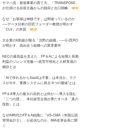
ヤマハ流・新規事業の育て方。「TRANSPOSE」
が仕掛ける自前主義からの脱却と出口戦略
NEW
なぜ「お客様は神様です」は間違っているのか
──データ分析の巨匠フェーダー教授が明かす
「CLV」の本質
NEW
大企業の6割超が陥る「沈黙の組織」──U-ZERO
が明かす、高め合う組織への変革要件
NECの最高益を支えた、FP＆Aによる短期と長期
利益のジレンマ克服──経営可視化と人材育成の
秘訣とは
「AIで作れるからSaaSは不要」は本当か。ラク
スが示す、業務システムに残る“4つの価値”とは
FP＆A導入の最大の目的とは何か──導入を阻む
「二つの壁」、本社経営企画が果たすべき「真の
役割」とは
なぜAI時代のFP＆A組織に「US-CMA（米国公認
管理会計士）」が必須なのか。IMA名誉会長に聞
く