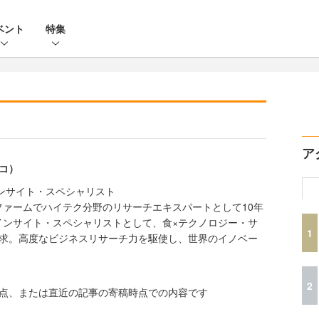
ベント
特集
ア
キコ）
ンサイト・スペシャリスト
ァームでハイテク分野のリサーチエキスパートとして10年
インサイト・スペシャリストとして、食×テクノロジー・サ
1
追求。高度なビジネスリサーチ力を駆使し、世界のイノベー
2
時点、または直近の記事の寄稿時点での内容です