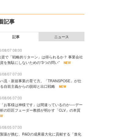
着記事
記事
ニュース
/08/07 08:00
出資で「戦略的リターン」は得られるか？ 事業会社
資を無駄にしないための“3つの問い”
NEW
/08/07 07:00
ハ流・新規事業の育て方。「TRANSPOSE」が仕
る自前主義からの脱却と出口戦略
NEW
/08/06 07:00
「お客様は神様です」は間違っているのか──デー
析の巨匠フェーダー教授が明かす「CLV」の本質
EW
/08/05 07:00
製薬が挑む、R&Dの成果最大化に貢献する「進化