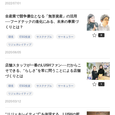
2022/07/01
全産業で競争優位となる「無形資産」の活用
──フードテックの進化にみる、未来の事業づ
くりとは？
0
環境
ESG投資
サステナブル
サーキュラー
リジェネレイティブ
2020/06/05
店舗スタッフが一番のLUSHファン──だからこ
そできる、“らしさ”を常に問うことによる店舗
づくりとは
1
環境
ESG投資
サステナブル
サーキュラー
リジェネレイティブ
2020/03/12
“リジェネレイティブ”を体現する、LUSHの哲