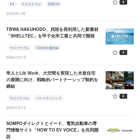
0
EV
サステナブル
ENEOS
2025/01/30
TBWA HAKUHODO、貝殻を再利用した新素材
「SHELLTEC」を甲子化学工業と共同で開発
サステナブル
CO2排出量削減
0
2024/12/13
帝人とLib Work、大空間を実現した木造住宅
の展開に向け、戦略的パートナーシップ契約を
締結
0
サステナブル
パートナーシップ
2024/12/13
SOMPOダイレクトとイード、電気自動車の専
門情報サイト「HOW TO EV VOICE」を共同開
設