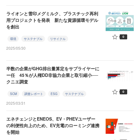
ライオンと雪印メグミルク、プラスチック再利
用プロジェクトを発表 新たな資源循環モデル
を創出
0
環境
サステナブル
リサイクル
2025/05/30
半数の企業がGHG排出量算定をサプライヤーに
ー任 45％が人権DD非協力企業と取引縮小──
クニエ調査
0
SCM
調査レポート
ESG
サステナブル
2025/03/31
エネチェンジとENEOS、EV・PHEVユーザー
の利便性向上のため、EV充電のローミング連携
を開始