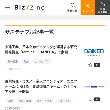
新規
事例を探す
ログイン
会員登録
サステナブル記事一覧
大建工業、日本空港ビルデングが運営する研究
開発拠点「terminal.0 HANEDA」に参画
知の探索
共創
サステナブル
0
2025/07/08
佐川急便・ミズノ・帝人フロンティア、ユニフ
ォームにおける「資源循環スキーム」のトライ
アル運用を開始
0
環境
物流・運輸
サステナブル
リサイクル
2025/06/10