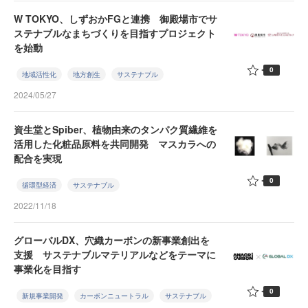
W TOKYO、しずおかFGと連携 御殿場市でサ
ステナブルなまちづくりを目指すプロジェクト
を始動
0
地域活性化
地方創生
サステナブル
2024/05/27
資生堂とSpiber、植物由来のタンパク質繊維を
活用した化粧品原料を共同開発 マスカラへの
配合を実現
0
循環型経済
サステナブル
2022/11/18
グローバルDX、穴織カーボンの新事業創出を
支援 サステナブルマテリアルなどをテーマに
事業化を目指す
0
新規事業開発
カーボンニュートラル
サステナブル