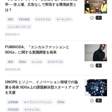
学──非上場、広告なしで実現する環境経営と
は？
1
環境
ESG投資
サステナブル
サーキュラー
リジェネレイティブ
2020/03/11
FUMIKODA、「エシカルファッションと
SDGs」に関する意識調査を発表
環境
SDGs
エシカル
サステナブル
0
2020/03/05
UNOPS とソニー、イノベーション領域での協
業を発表 SDGs上の課題解決型スタートアップ
を支援
0
企業戦略
オープンイノベーション
SDGs
ESG投資
サステナブル