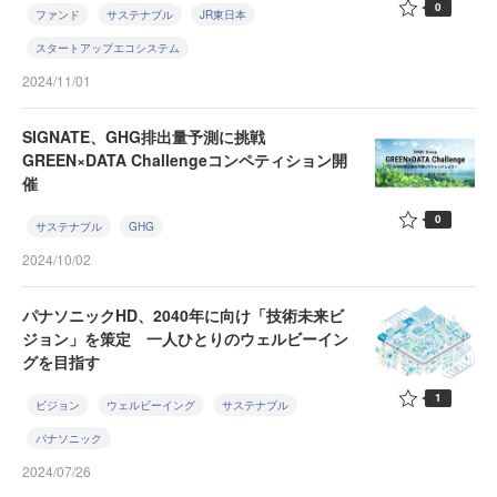
0
ファンド
サステナブル
JR東日本
スタートアップエコシステム
2024/11/01
SIGNATE、GHG排出量予測に挑戦
GREEN×DATA Challengeコンペティション開
催
0
サステナブル
GHG
2024/10/02
パナソニックHD、2040年に向け「技術未来ビ
ジョン」を策定 一人ひとりのウェルビーイン
グを目指す
1
ビジョン
ウェルビーイング
サステナブル
パナソニック
2024/07/26