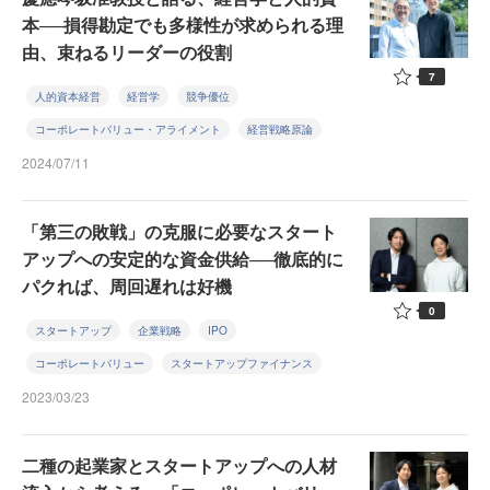
本──損得勘定でも多様性が求められる理
由、束ねるリーダーの役割
7
人的資本経営
経営学
競争優位
コーポレートバリュー・アライメント
経営戦略原論
2024/07/11
「第三の敗戦」の克服に必要なスタート
アップへの安定的な資金供給──徹底的に
パクれば、周回遅れは好機
0
スタートアップ
企業戦略
IPO
コーポレートバリュー
スタートアップファイナンス
2023/03/23
二種の起業家とスタートアップへの人材