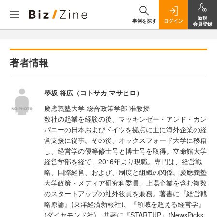
新規
事例を探す
ログイン
会員登録
著者情報
琴坂 将広（コトサカ マサヒロ）
慶應義塾大学 総合政策学部 准教授
数社の起業を経験の後、マッキンゼー・アンド・カン
パニーの日本およびドイツを拠点に主に海外企業の経
営支援に従事。その後、オックスフォード大学に移籍
し、経営学の優等修士号と博士号を取得。立命館大学
経営学部を経て、2016年より現職。専門は、経営戦
略、国際経営、および、制度と組織の関係。慶應義塾
大学政策・メディア研究科委員、上場企業を含む複数
のスタートアップの社外役員を兼務。著書に『経営戦
略原論』(東洋経済新報社)、『領域を超える経営学』
(ダイヤモンド社)、共著に『STARTUP』(NewsPicks