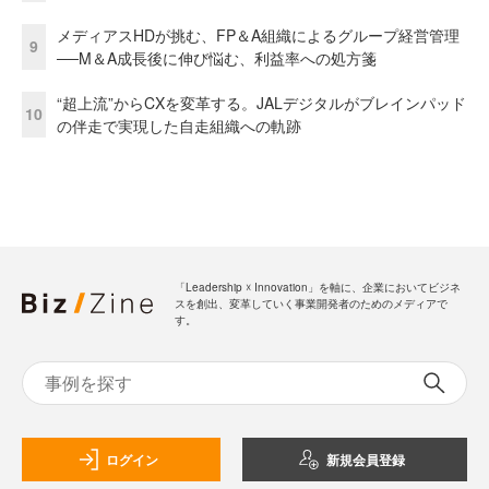
メディアスHDが挑む、FP＆A組織によるグループ経営管理
9
──M＆A成長後に伸び悩む、利益率への処方箋
“超上流”からCXを変革する。JALデジタルがブレインパッド
10
の伴走で実現した自走組織への軌跡
「Leadership ☓ Innovation」を軸に、企業においてビジネ
スを創出、変革していく事業開発者のためのメディアで
す。
ログイン
新規会員登録