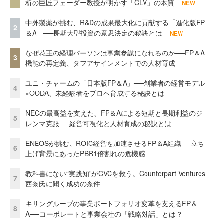
析の巨匠フェーダー教授が明かす「CLV」の本質
NEW
中外製薬が挑む、R&Dの成果最大化に貢献する「進化版FP
2
＆A」──長期大型投資の意思決定の秘訣とは
NEW
なぜ花王の経理パーソンは事業参謀になれるのか──FP＆A
3
機能の再定義、タフアサインメントでの人材育成
ユニ・チャームの「日本版FP＆A」──創業者の経営モデル
4
×OODA、未経験者をプロへ育成する秘訣とは
NECの最高益を支えた、FP＆Aによる短期と長期利益のジ
5
レンマ克服──経営可視化と人材育成の秘訣とは
ENEOSが挑む、ROIC経営を加速させるFP＆A組織──立ち
6
上げ背景にあったPBR1倍割れの危機感
教科書にない“実践知”がCVCを救う。Counterpart Ventures
7
西条氏に聞く成功の条件
キリングループの事業ポートフォリオ変革を支えるFP＆
8
A──コーポレートと事業会社の「戦略対話」とは？