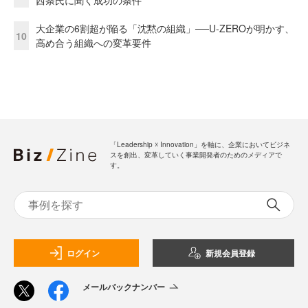
西条氏に聞く成功の条件
大企業の6割超が陥る「沈黙の組織」──U-ZEROが明かす、
10
高め合う組織への変革要件
「Leadership ☓ Innovation」を軸に、企業においてビジネ
スを創出、変革していく事業開発者のためのメディアで
す。
ログイン
新規会員登録
メールバックナンバー