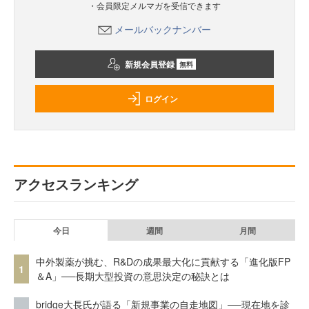
・会員限定メルマガを受信できます
メールバックナンバー
新規会員登録
無料
ログイン
アクセスランキング
今日
週間
月間
中外製薬が挑む、R&Dの成果最大化に貢献する「進化版FP
1
＆A」──長期大型投資の意思決定の秘訣とは
bridge大長氏が語る「新規事業の自走地図」──現在地を診