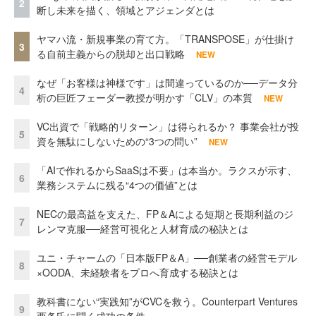
2
断し未来を描く、領域とアジェンダとは
ヤマハ流・新規事業の育て方。「TRANSPOSE」が仕掛け
3
る自前主義からの脱却と出口戦略
NEW
なぜ「お客様は神様です」は間違っているのか──データ分
4
析の巨匠フェーダー教授が明かす「CLV」の本質
NEW
VC出資で「戦略的リターン」は得られるか？ 事業会社が投
5
資を無駄にしないための“3つの問い”
NEW
「AIで作れるからSaaSは不要」は本当か。ラクスが示す、
6
業務システムに残る“4つの価値”とは
NECの最高益を支えた、FP＆Aによる短期と長期利益のジ
7
レンマ克服──経営可視化と人材育成の秘訣とは
ユニ・チャームの「日本版FP＆A」──創業者の経営モデル
8
×OODA、未経験者をプロへ育成する秘訣とは
教科書にない“実践知”がCVCを救う。Counterpart Ventures
9