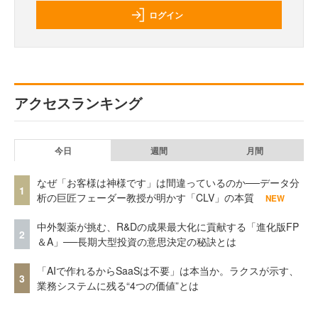
ログイン
アクセスランキング
今日
週間
月間
なぜ「お客様は神様です」は間違っているのか──データ分
1
析の巨匠フェーダー教授が明かす「CLV」の本質
NEW
中外製薬が挑む、R&Dの成果最大化に貢献する「進化版FP
2
＆A」──長期大型投資の意思決定の秘訣とは
「AIで作れるからSaaSは不要」は本当か。ラクスが示す、
3
業務システムに残る“4つの価値”とは