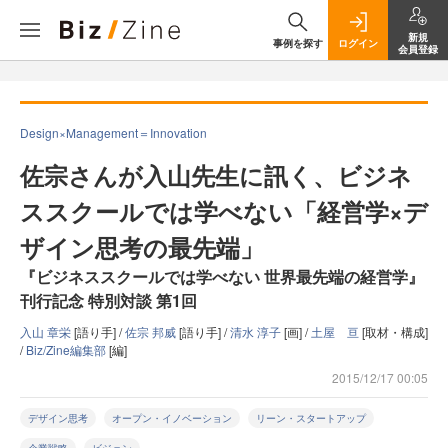
新規
事例を探す
ログイン
会員登録
Design×Management＝Innovation
佐宗さんが入山先生に訊く、ビジネ
ススクールでは学べない「経営学×デ
ザイン思考の最先端」
『ビジネススクールでは学べない 世界最先端の経営学』
刊行記念 特別対談 第1回
入山 章栄
[語り手] /
佐宗 邦威
[語り手] /
清水 淳子
[画] /
土屋 亘
[取材・構成]
/
Biz/Zine編集部
[編]
2015/12/17 00:05
デザイン思考
オープン・イノベーション
リーン・スタートアップ