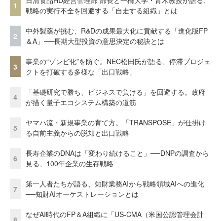
日清食品HD経営管理部 部長と一橋大学・青木教授が語る、
1
戦略の実行不全を回避する「自走する組織」とは
中外製薬が挑む、R&Dの成果最大化に貢献する「進化版FP
2
＆A」──長期大型投資の意思決定の秘訣とは
事業の“ゾンビ化”を防ぐ。NEC松田氏が語る、停滞プロジェ
3
クトを打破する多様な「出口戦略」
「基礎研究で勝ち、ビジネスで負ける」を回避する。政府
4
が描く量子エコシステム構築の道筋
ヤマハ流・新規事業の育て方。「TRANSPOSE」が仕掛け
5
る自前主義からの脱却と出口戦略
長寿企業のDNAは「変わり続けること」──DNPの調査から
6
見る、100年企業の生存戦略
第一人者たちが語る、知財業務AIから戦略領域AIへの進化
7
──知財AIオーケストレーションとは
なぜAI時代のFP＆A組織に「US-CMA（米国公認管理会計
8