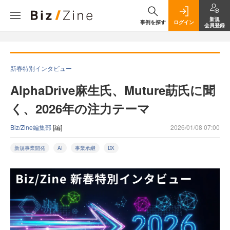
新規
事例を探す
ログイン
会員登録
新春特別インタビュー
AlphaDrive麻生氏、Muture莇氏に聞
く、2026年の注力テーマ
Biz/Zine編集部
[編]
2026/01/08 07:00
新規事業開発
AI
事業承継
DX