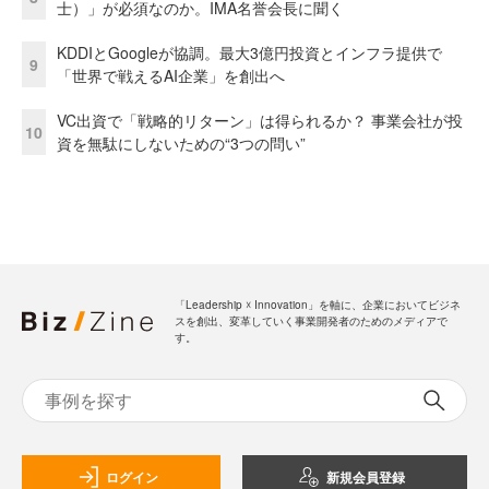
士）」が必須なのか。IMA名誉会長に聞く
KDDIとGoogleが協調。最大3億円投資とインフラ提供で
9
「世界で戦えるAI企業」を創出へ
VC出資で「戦略的リターン」は得られるか？ 事業会社が投
10
資を無駄にしないための“3つの問い”
「Leadership ☓ Innovation」を軸に、企業においてビジネ
スを創出、変革していく事業開発者のためのメディアで
す。
ログイン
新規会員登録