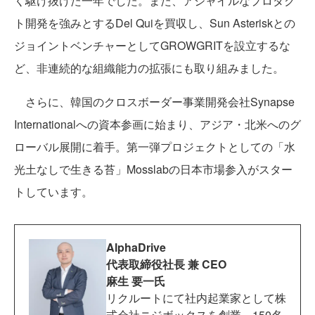
く駆け抜けた一年でした。また、アジャイルなプロダク
ト開発を強みとするDel Quiを買収し、Sun Asteriskとの
ジョイントベンチャーとしてGROWGRITを設立するな
ど、非連続的な組織能力の拡張にも取り組みました。
さらに、韓国のクロスボーダー事業開発会社Synapse
Internationalへの資本参画に始まり、アジア・北米へのグ
ローバル展開に着手。第一弾プロジェクトとしての「水
光土なしで生きる苔」Mosslabの日本市場参入がスター
トしています。
AlphaDrive
代表取締役社長 兼 CEO
麻生 要一氏
リクルートにて社内起業家として株
式会社ニジボックスを創業。150名