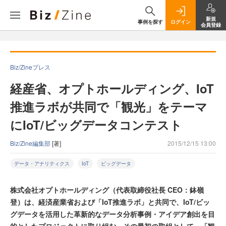
新規
事例を探す
ログイン
会員登録
Biz/Zineプレス
経産省、オプトホールディング、IoT
推進ラボが共同で「観光」をテーマ
にIoT/ビッグデータコンテスト
Biz/Zine編集部
[著]
2015/12/15 13:00
データ・アナリティクス
IoT
ビッグデータ
株式会社オプトホールディング（代表取締役社長 CEO：鉢嶺
登）は、経済産業省および「IoT推進ラボ」と共同で、IoT/ビッ
グデータを活用した革新的なデータ分析事例・アイデア創出を目