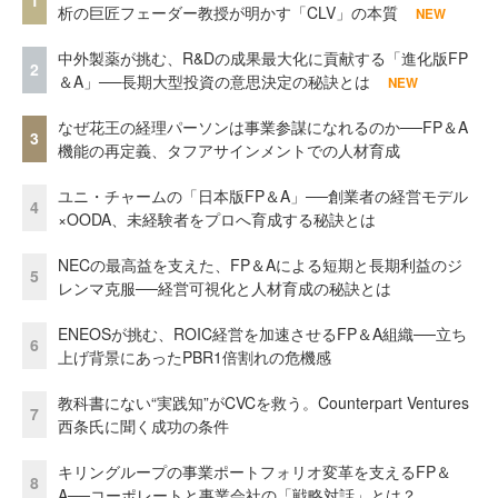
1
析の巨匠フェーダー教授が明かす「CLV」の本質
NEW
中外製薬が挑む、R&Dの成果最大化に貢献する「進化版FP
2
＆A」──長期大型投資の意思決定の秘訣とは
NEW
なぜ花王の経理パーソンは事業参謀になれるのか──FP＆A
3
機能の再定義、タフアサインメントでの人材育成
ユニ・チャームの「日本版FP＆A」──創業者の経営モデル
4
×OODA、未経験者をプロへ育成する秘訣とは
NECの最高益を支えた、FP＆Aによる短期と長期利益のジ
5
レンマ克服──経営可視化と人材育成の秘訣とは
ENEOSが挑む、ROIC経営を加速させるFP＆A組織──立ち
6
上げ背景にあったPBR1倍割れの危機感
教科書にない“実践知”がCVCを救う。Counterpart Ventures
7
西条氏に聞く成功の条件
キリングループの事業ポートフォリオ変革を支えるFP＆
8
A──コーポレートと事業会社の「戦略対話」とは？