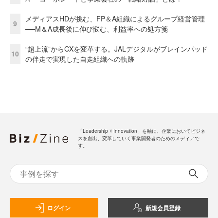
メディアスHDが挑む、FP＆A組織によるグループ経営管理
9
──M＆A成長後に伸び悩む、利益率への処方箋
“超上流”からCXを変革する。JALデジタルがブレインパッド
10
の伴走で実現した自走組織への軌跡
「Leadership ☓ Innovation」を軸に、企業においてビジネ
スを創出、変革していく事業開発者のためのメディアで
す。
ログイン
新規会員登録