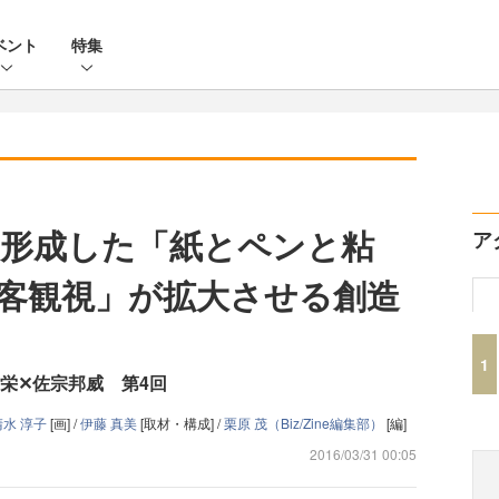
ベント
特集
形成した「紙とペンと粘
ア
客観視」が拡大させる創造
1
章栄✕佐宗邦威 第4回
清水 淳子
[画] /
伊藤 真美
[取材・構成] /
栗原 茂（Biz/Zine編集部）
[編]
2016/03/31 00:05