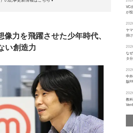
VC
が投
2026
ヤマ
想像力を飛躍させた少年時代、
掛け
ない創造力
2026
なぜ
タ分
2026
中外
版F
2026
教科
Ve