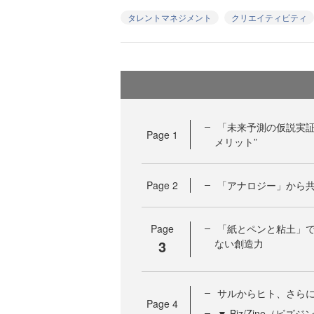
タレントマネジメント
クリエイティビティ
「未来予測の仮説実証
Page
1
メリット”
Page
2
「アナロジー」から
Page
「紙とペンと粘土」
3
ない創造力
サルからヒト、さら
Page
4
▼ Biz/Zine（ビ