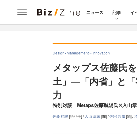
ニュース
記事
イ
Design×Management＝Innovation
メタップス佐藤氏を
土」―「内省」と「
力
特別対談 Metaps佐藤航陽氏✕入山
佐藤 航陽
[語り手] /
入山 章栄
[聞] /
佐宗 邦威
[聞] /