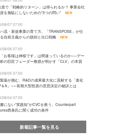
出資で「戦略的リターン」は得られるか？ 事業会社
資を無駄にしないための“3つの問い”
NEW
/08/07 07:00
ハ流・新規事業の育て方。「TRANSPOSE」が仕
る自前主義からの脱却と出口戦略
NEW
/08/06 07:00
「お客様は神様です」は間違っているのか──デー
析の巨匠フェーダー教授が明かす「CLV」の本質
/08/05 07:00
製薬が挑む、R&Dの成果最大化に貢献する「進化
P＆A」──長期大型投資の意思決定の秘訣とは
/08/04 07:00
書にない“実践知”がCVCを救う。Counterpart
ntures西条氏に聞く成功の条件
新着記事一覧を見る