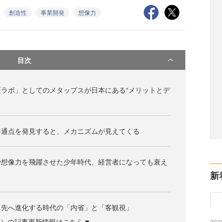
創造性
事業開発
想像力
目次
ラボ」としてのメタップスが日本にある“メリットとデ
共通点を発見すると、メカニズムが見えてくる
で想像力を飛躍させた少年時代、経営者になっても衰え
新
に先へ進化する時代の「内省」と「客観視」
ズジン）の記事更新情報はこちら▼
2026