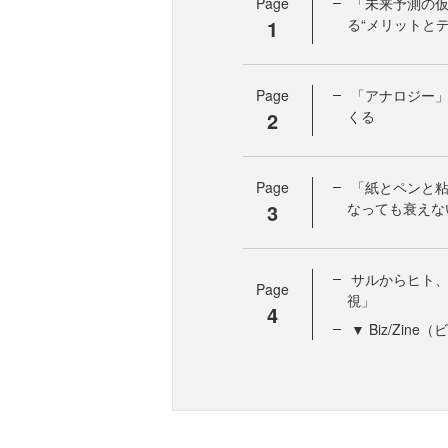
Page
「未来予測の
1
る“メリットとデ
Page
「アナロジー
2
くる
Page
「紙とペンと
3
なっても衰えな
サルからヒト
Page
視」
4
▼ Biz/Zi