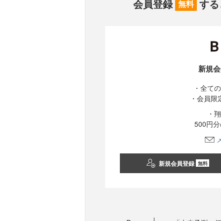
会員登録
する
無料
新規会
・全ての
・会員限
・翔
500円
新規会員登録
無料