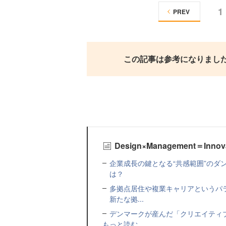
1
PREV
この記事は参考になりまし
Design×Management＝Inn
企業成長の鍵となる“共感範囲”のダ
は？
多拠点居住や複業キャリアというパ
新たな拠...
デンマークが産んだ「クリエイティ
もっと読む