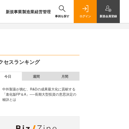
新規事業
製造業
経営管理
事例を探す
ログイン
新規
会員登録
クセスランキング
今日
週間
月間
中外製薬が挑む、R&Dの成果最大化に貢献する
「進化版FP＆A」──長期大型投資の意思決定の
秘訣とは