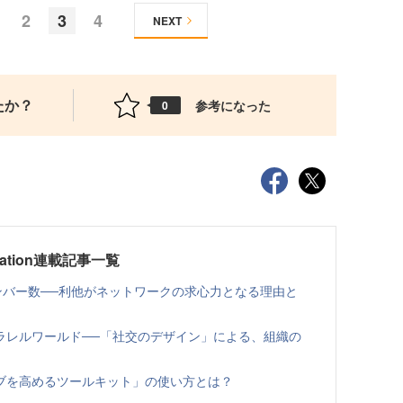
2
3
4
NEXT
たか？
参考になった
0
ovation連載記事一覧
ンバー数──利他がネットワークの求心力となる理由と
ラレルワールド──「社交のデザイン」による、組織の
ブを高めるツールキット」の使い方とは？