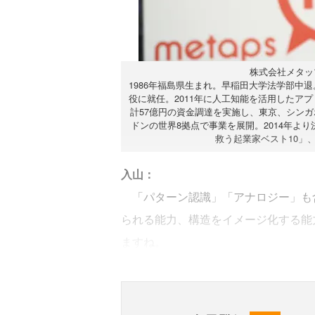
株式会社メタッ
1986年福島県生まれ。早稲田大学法学部中
役に就任。2011年に人工知能を活用したアプ
計57億円の資金調達を実施し、東京、シン
ドンの世界8拠点で事業を展開。2014年より
救う起業家ベスト10」、
入山：
「パターン認識」「アナロジー」も
られる能力、構造をイメージ化する能
ますね。