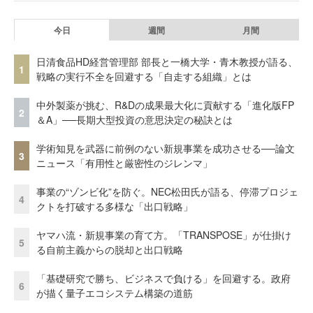
今日
週間
月間
日清食品HD経営管理部 部長と一橋大学・青木教授が語る、
1
戦略の実行不全を回避する「自走する組織」とは
中外製薬が挑む、R&Dの成果最大化に貢献する「進化版FP
2
＆A」──長期大型投資の意思決定の秘訣とは
学術知見を武器に前例のない新規事業を成功させる──論文
3
ニュース「有用性と厳密性のジレンマ」
事業の“ゾンビ化”を防ぐ。NEC松田氏が語る、停滞プロジェ
4
クトを打破する多様な「出口戦略」
ヤマハ流・新規事業の育て方。「TRANSPOSE」が仕掛け
5
る自前主義からの脱却と出口戦略
「基礎研究で勝ち、ビジネスで負ける」を回避する。政府
6
が描く量子エコシステム構築の道筋