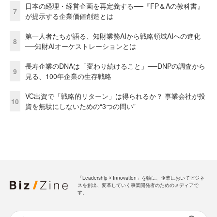
日本の経理・経営企画を再定義する──『FP＆Aの教科書』
7
が提示する企業価値創造とは
第一人者たちが語る、知財業務AIから戦略領域AIへの進化
8
──知財AIオーケストレーションとは
長寿企業のDNAは「変わり続けること」──DNPの調査から
9
見る、100年企業の生存戦略
VC出資で「戦略的リターン」は得られるか？ 事業会社が投
10
資を無駄にしないための“3つの問い”
「Leadership ☓ Innovation」を軸に、企業においてビジネ
スを創出、変革していく事業開発者のためのメディアで
す。