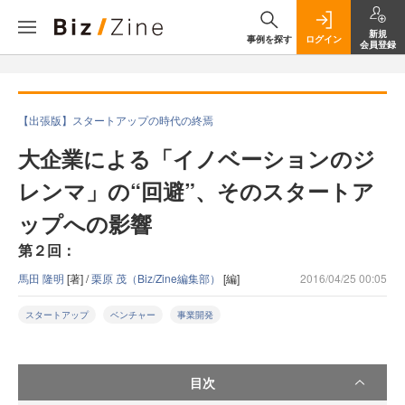
新規
事例を探す
ログイン
会員登録
【出張版】スタートアップの時代の終焉
大企業による「イノベーションのジ
レンマ」の“回避”、そのスタートア
ップへの影響
第２回：
馬田 隆明
[著] /
栗原 茂（Biz/Zine編集部）
[編]
2016/04/25 00:05
スタートアップ
ベンチャー
事業開発
目次