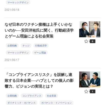
マーケットデザイン
2021/06/18
なぜ日本のワクチン接種は上手くいかな
いのか──安田洋祐氏に聞く、行動経済学
とゲーム理論による社会実装
0
企業戦略
ナッジ
行動経済学
マーケットデザイン
ゲーム理論
2021/06/17
「コンプライアンスリスク」を誤解し連
敗する日本企業──ハブとしての個人の影
響力、ビジョンの実現とは？
1
企業戦略
コンプライアンス
社会実装
ダイナミック・ガバナンス
ガバナンス・イノベーション