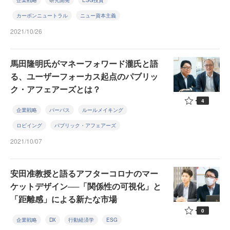
企業戦略
研究開発
ESG投資
カーボンニュートラル
ニュー資本主義
2021/10/26
馬田隆明氏がマネーフォワード瀧氏と語
る、ユーザーフォーカス起点のパブリッ
ク・アフェアーズとは？
4
企業戦略
パーパス
ルールメイキング
ロビイング
パブリック・アフェアーズ
2021/10/07
安田准教授と語るアフターコロナのマー
ケットデザイン──「関係性の可視化」と
「距離感」による新たな市場
0
企業戦略
DX
行動経済学
ESG