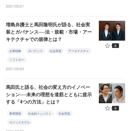
2021/05/21
増島弁護士と馬田隆明氏が語る、社会実
装とガバナンス──法・規範・市場・アー
キテクチャでの規律とは？
0
企業戦略
ガバナンス
社会実装
アーキテクチャ
ソフトロー
2021/05/20
馬田氏と語る、社会の変え方のイノベー
ション──未来の理想を道筋とともに提示
する「4つの方法」とは？
0
事業開発
社会的インパクト
社会実装
ロジックモデル