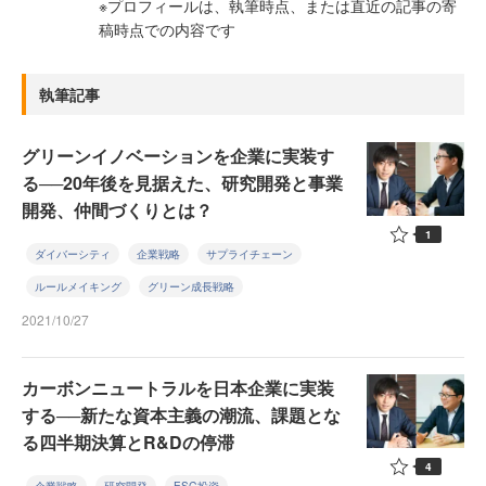
※プロフィールは、執筆時点、または直近の記事の寄
稿時点での内容です
執筆記事
グリーンイノベーションを企業に実装す
る──20年後を見据えた、研究開発と事業
開発、仲間づくりとは？
1
ダイバーシティ
企業戦略
サプライチェーン
ルールメイキング
グリーン成長戦略
2021/10/27
カーボンニュートラルを日本企業に実装
する──新たな資本主義の潮流、課題とな
る四半期決算とR&Dの停滞
4