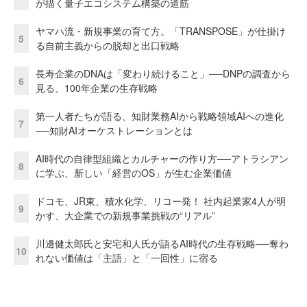
が描く量子エコシステム構築の道筋
ヤマハ流・新規事業の育て方。「TRANSPOSE」が仕掛け
5
る自前主義からの脱却と出口戦略
長寿企業のDNAは「変わり続けること」──DNPの調査から
6
見る、100年企業の生存戦略
第一人者たちが語る、知財業務AIから戦略領域AIへの進化
7
──知財AIオーケストレーションとは
AI時代の自律型組織とカルチャーの作り方──アトラシアン
8
に学ぶ、新しい「経営のOS」が生む企業価値
ドコモ、JR東、積水化学、リコー発！ 社内起業家4人が明
9
かす、大企業での新規事業挑戦の“リアル”
川邊健太郎氏と安宅和人氏が語るAI時代の生存戦略──奪わ
10
れない価値は「主語」と「一回性」に宿る