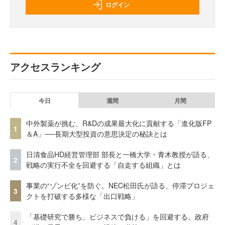
ログイン
アクセスランキング
今日
週間
月間
中外製薬が挑む、R&Dの成果最大化に貢献する「進化版FP
1
＆A」──長期大型投資の意思決定の秘訣とは
日清食品HD経営管理部 部長と一橋大学・青木教授が語る、
2
戦略の実行不全を回避する「自走する組織」とは
事業の“ゾンビ化”を防ぐ。NEC松田氏が語る、停滞プロジェ
3
クトを打破する多様な「出口戦略」
「基礎研究で勝ち、ビジネスで負ける」を回避する。政府
4