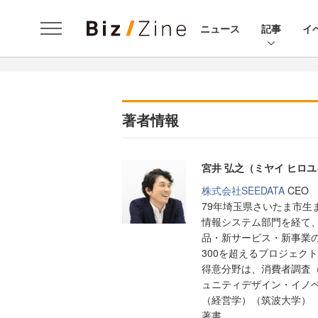
ニュース
記事
イ
著者情報
宮井 弘之（ミヤイ ヒロ
株式会社SEEDATA
CEO
79年埼玉県さいたま市生
情報システム部門を経て
品・新サービス・新事業
300を超えるプロジェク
得意分野は、消費者調査
ュニティデザイン・イノ
（経営学）（筑波大学）
著書