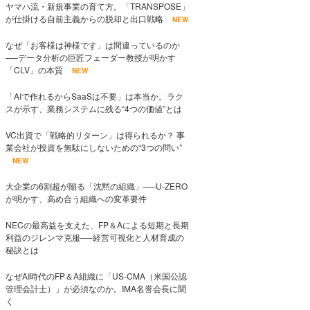
ヤマハ流・新規事業の育て方。「TRANSPOSE」
が仕掛ける自前主義からの脱却と出口戦略
NEW
なぜ「お客様は神様です」は間違っているのか
──データ分析の巨匠フェーダー教授が明かす
「CLV」の本質
NEW
「AIで作れるからSaaSは不要」は本当か。ラク
スが示す、業務システムに残る“4つの価値”とは
VC出資で「戦略的リターン」は得られるか？ 事
業会社が投資を無駄にしないための“3つの問い”
NEW
大企業の6割超が陥る「沈黙の組織」──U-ZERO
が明かす、高め合う組織への変革要件
NECの最高益を支えた、FP＆Aによる短期と長期
利益のジレンマ克服──経営可視化と人材育成の
秘訣とは
なぜAI時代のFP＆A組織に「US-CMA（米国公認
管理会計士）」が必須なのか。IMA名誉会長に聞
く