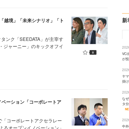
新
―「越境」「未来シナリオ」「ト
タンク「SEEDATA」が主宰す
・ジャーニー」のキックオフイ
2026
0
VC
が投
2026
ヤマ
掛け
2026
なぜ
ノベーション「コーポレートア
タ分
N
で「コーポレートアクセラレー
2026
中外
によるオープンイノベーション」