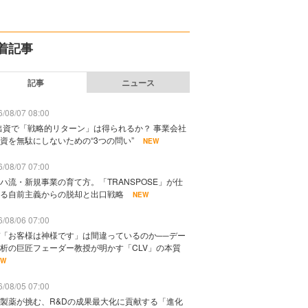
着記事
記事
ニュース
/08/07 08:00
出資で「戦略的リターン」は得られるか？ 事業会社
資を無駄にしないための“3つの問い”
NEW
/08/07 07:00
ハ流・新規事業の育て方。「TRANSPOSE」が仕
る自前主義からの脱却と出口戦略
NEW
/08/06 07:00
「お客様は神様です」は間違っているのか──デー
析の巨匠フェーダー教授が明かす「CLV」の本質
EW
/08/05 07:00
製薬が挑む、R&Dの成果最大化に貢献する「進化