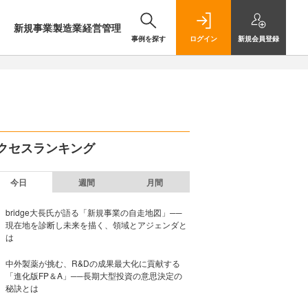
新規事業
製造業
経営管理
事例を探す
ログイン
新規
会員登録
クセスランキング
今日
週間
月間
bridge大長氏が語る「新規事業の自走地図」──
現在地を診断し未来を描く、領域とアジェンダと
は
中外製薬が挑む、R&Dの成果最大化に貢献する
「進化版FP＆A」──長期大型投資の意思決定の
秘訣とは