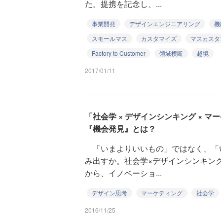
た。提携を記念し、...
事業開発
デザインエンジニアリング
機
スモールマス
カスタマイズ
マスカスタ
Factory to Customer
領域横断
越境
2017/01/11
「社会学 × デザインシンキング × 
『機会発見』とは？
「いまよりいいもの」ではなく、「
み出すか。社会学×デザインシンキン
から、イノベーショ...
デザイン思考
マーケティング
社会学
2016/11/25