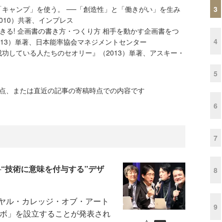
3
キャンプ」を使う。 ──「創造性」と「働きがい」を生み
010）共著、インプレス
できる! 企画書の書き方・つくり方 相手を動かす企画書をつ
4
013）単著、日本能率協会マネジメントセンター
功している人たちのセオリー』（2013）単著、アスキー・
5
時点、または直近の記事の寄稿時点での内容です
6
7
“技術に意味を付与する”デザ
8
ヤル・カレッジ・オブ・アート
9
ラボ」を設立することが発表され