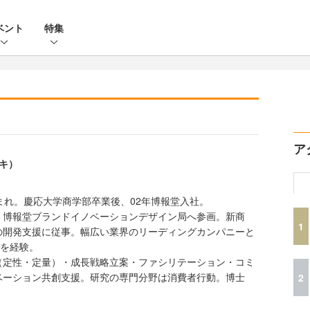
ベント
特集
ア
ユキ）
まれ。慶応大学商学部卒業後、02年博報堂入社。
、博報堂ブランドイノベーションデザイン局へ参画。新商
1
の開発支援に従事。幅広い業界のリーディングカンパニーと
トを経験。
（定性・定量）・成長戦略立案・ファシリテーション・コミ
ベーション共創支援。研究の専門分野は消費者行動。博士
2