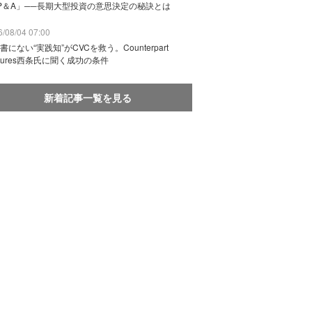
P＆A」──長期大型投資の意思決定の秘訣とは
/08/04 07:00
書にない“実践知”がCVCを救う。Counterpart
ntures西条氏に聞く成功の条件
新着記事一覧を見る