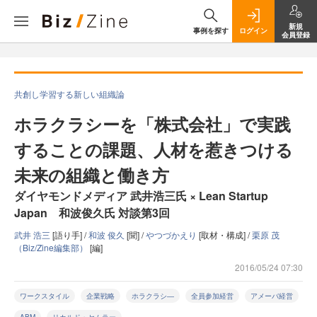
新規
事例を探す
ログイン
会員登録
共創し学習する新しい組織論
ホラクラシーを「株式会社」で実践
することの課題、人材を惹きつける
未来の組織と働き方
ダイヤモンドメディア 武井浩三氏 × Lean Startup
Japan 和波俊久氏 対談第3回
武井 浩三
[語り手] /
和波 俊久
[聞] /
やつづかえり
[取材・構成] /
栗原 茂
（Biz/Zine編集部）
[編]
2016/05/24 07:30
ワークスタイル
企業戦略
ホラクラシ―
全員参加経営
アメーバ経営