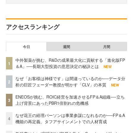
アクセスランキング
今日
週間
月間
中外製薬が挑む、R&Dの成果最大化に貢献する「進化版FP
1
＆A」──長期大型投資の意思決定の秘訣とは
NEW
なぜ「お客様は神様です」は間違っているのか──データ分
2
析の巨匠フェーダー教授が明かす「CLV」の本質
NEW
ENEOSが挑む、ROIC経営を加速させるFP＆A組織──立ち
3
上げ背景にあったPBR1倍割れの危機感
なぜ花王の経理パーソンは事業参謀になれるのか──FP＆A
4
機能の再定義、タフアサインメントでの人材育成