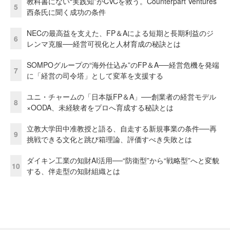
教科書にない“実践知”がCVCを救う。Counterpart Ventures
5
西条氏に聞く成功の条件
NECの最高益を支えた、FP＆Aによる短期と長期利益のジ
6
レンマ克服──経営可視化と人材育成の秘訣とは
SOMPOグループの“海外仕込み”のFP＆A──経営危機を発端
7
に「経営の司令塔」として変革を支援する
ユニ・チャームの「日本版FP＆A」──創業者の経営モデル
8
×OODA、未経験者をプロへ育成する秘訣とは
立教大学田中准教授と語る、自走する新規事業の条件──再
9
挑戦できる文化と跳び箱理論、評価すべき失敗とは
ダイキン工業の知財AI活用──“防衛型”から“戦略型”へと変貌
10
する、伴走型の知財組織とは