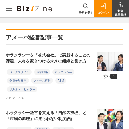
新規
事例を探す
ログイン
会員登録
アメーバ経営記事一覧
ホラクラシーを「株式会社」で実践することの
課題、人材を惹きつける未来の組織と働き方
ワークスタイル
企業戦略
ホラクラシ―
0
全員参加経営
アメーバ経営
ABM
リカルド・セムラー
2016/05/24
ホラクラシー経営を支える「自然の摂理」と
「市場の原理」に逆らわない制度設計