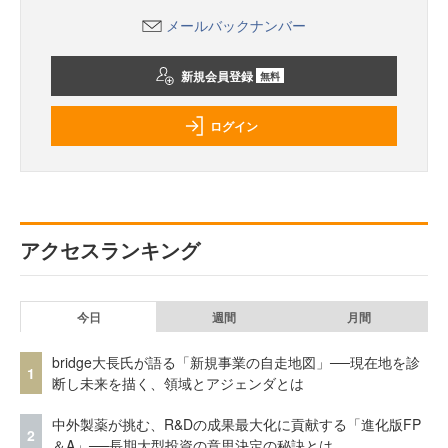
メールバックナンバー
新規会員登録
無料
ログイン
アクセスランキング
今日
週間
月間
bridge大長氏が語る「新規事業の自走地図」──現在地を診
1
断し未来を描く、領域とアジェンダとは
中外製薬が挑む、R&Dの成果最大化に貢献する「進化版FP
2
＆A」──長期大型投資の意思決定の秘訣とは