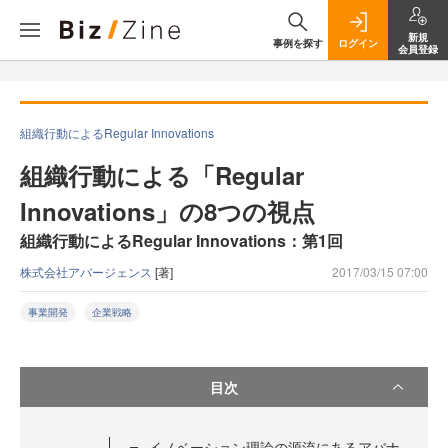
新規
事例を探す
ログイン
会員登録
組織行動によるRegular Innovations
組織行動による「Regular
Innovations」の8つの視点
組織行動によるRegular Innovations：第1回
株式会社アバージェンス
[著]
2017/03/15 07:00
事業開発
企業戦略
目次
イノベーション理論の源流にあるアバナ