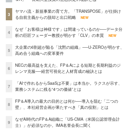
ヤマハ流・新規事業の育て方。「TRANSPOSE」が仕掛け
3
る自前主義からの脱却と出口戦略
NEW
なぜ「お客様は神様です」は間違っているのか──データ分
4
析の巨匠フェーダー教授が明かす「CLV」の本質
NEW
大企業の6割超が陥る「沈黙の組織」──U-ZEROが明かす、
5
高め合う組織への変革要件
NECの最高益を支えた、FP＆Aによる短期と長期利益のジ
6
レンマ克服──経営可視化と人材育成の秘訣とは
「AIで作れるからSaaSは不要」は本当か。ラクスが示す、
7
業務システムに残る“4つの価値”とは
FP＆A導入の最大の目的とは何か──導入を阻む「二つの
8
壁」、本社経営企画が果たすべき「真の役割」とは
なぜAI時代のFP＆A組織に「US-CMA（米国公認管理会計
9
士）」が必須なのか。IMA名誉会長に聞く