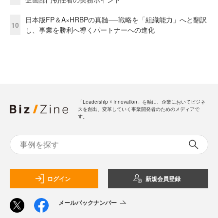
日本版FP＆A×HRBPの真髄──戦略を「組織能力」へと翻訳
10
し、事業を勝利へ導くパートナーへの進化
「Leadership ☓ Innovation」を軸に、企業においてビジネ
スを創出、変革していく事業開発者のためのメディアで
す。
ログイン
新規会員登録
メールバックナンバー