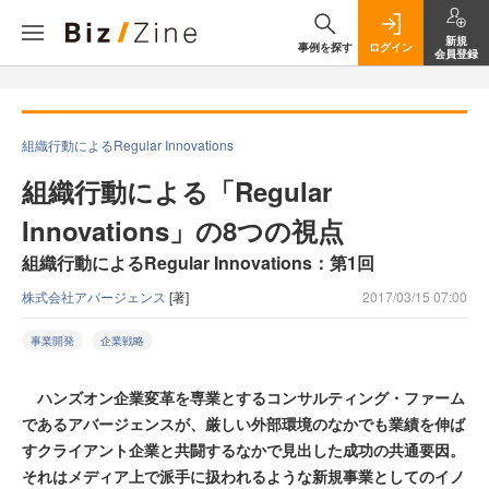
新規
事例を探す
ログイン
会員登録
組織行動によるRegular Innovations
組織行動による「Regular
Innovations」の8つの視点
組織行動によるRegular Innovations：第1回
株式会社アバージェンス
[著]
2017/03/15 07:00
事業開発
企業戦略
ハンズオン企業変革を専業とするコンサルティング・ファーム
であるアバージェンスが、厳しい外部環境のなかでも業績を伸ば
すクライアント企業と共闘するなかで見出した成功の共通要因。
それはメディア上で派手に扱われるような新規事業としてのイノ