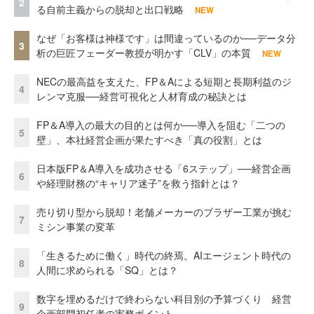
2
る自前主義からの脱却と出口戦略
NEW
なぜ「お客様は神様です」は間違っているのか──データ分
3
析の巨匠フェーダー教授が明かす「CLV」の本質
NEW
NECの最高益を支えた、FP＆Aによる短期と長期利益のジ
4
レンマ克服──経営可視化と人材育成の秘訣とは
FP＆A導入の最大の目的とは何か──導入を阻む「二つの
5
壁」、本社経営企画が果たすべき「真の役割」とは
日本版FP＆A導入を成功させる「6ステップ」──経営企画
6
や経理財務の“キャリア迷子”を救う指針とは？
売り切り型から脱却！老舗メーカーのブラザー工業が挑む
7
ミシン事業の変革
「生きるために働く」時代の終焉。AIエージェント時代の
8
人間に求められる「SQ」とは？
数字を埋めるだけで終わらない科目別の予算づくり 経営
9
企画部門初任者の実務ポイント