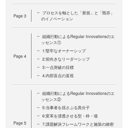
プロセスを軸とした「新規」と「既存」
Page
3
のイノベーション
組織行動によるRegular Innovationsのエ
ッセンス①
1:堅牢なオーナーシップ
Page
4
2:前向きなリーダーシップ
3:一点突破の目標
4:内部盲点の直視
組織行動によるRegular Innovationsのエ
ッセンス②
5:当事者を揺さぶる異分子
6:変革を浸透させる型・枠・場
Page
5
7:課題解決フレームワークと施策の緻密