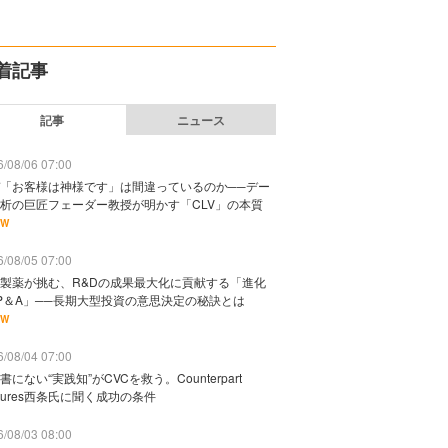
着記事
記事
ニュース
/08/06 07:00
「お客様は神様です」は間違っているのか──デー
析の巨匠フェーダー教授が明かす「CLV」の本質
EW
/08/05 07:00
製薬が挑む、R&Dの成果最大化に貢献する「進化
P＆A」──長期大型投資の意思決定の秘訣とは
EW
/08/04 07:00
書にない“実践知”がCVCを救う。Counterpart
ntures西条氏に聞く成功の条件
/08/03 08:00