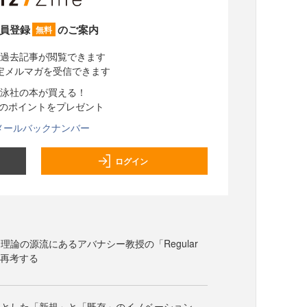
員登録
のご案内
無料
過去記事が閲覧できます
定メルマガを受信できます
泳社の本が買える！
分のポイントをプレゼント
メールバックナンバー
ログイン
理論の源流にあるアバナシー教授の「Regular
s」を再考する
軸とした「新規」と「既存」のイノベーション