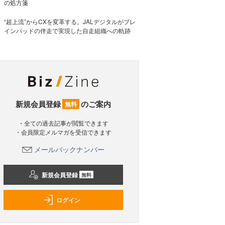
の処方箋
“超上流”からCXを変革する。JALデジタルがブレ
インパッドの伴走で実現した自走組織への軌跡
新規会員登録
のご案内
無料
・全ての過去記事が閲覧できます
・会員限定メルマガを受信できます
メールバックナンバー
新規会員登録
無料
ログイン