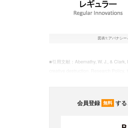
図表1:アバナシ
■引用文献：Abernathy, W. J., & Clark, K. 
creative destruction. Research Policy, 
会員登録
する
無料