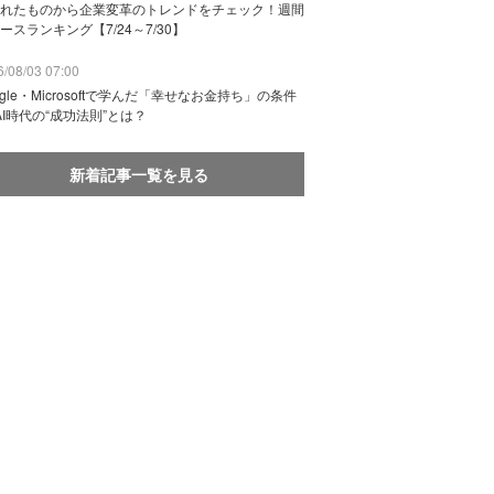
れたものから企業変革のトレンドをチェック！週間
ースランキング【7/24～7/30】
/08/03 07:00
ogle・Microsoftで学んだ「幸せなお金持ち」の条件
AI時代の“成功法則”とは？
新着記事一覧を見る