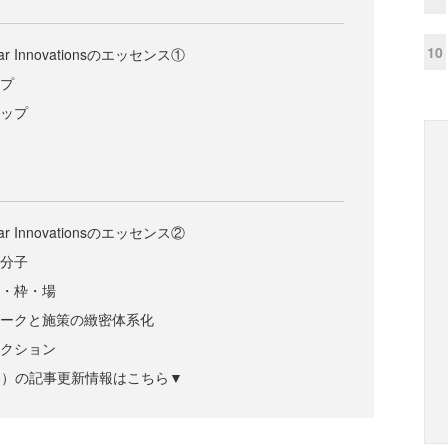
10
 Innovationsのエッセンス①
ップ
シップ
 Innovationsのエッセンス②
異分子
型・枠・場
ワークと施策の緻密体系化
アクション
ズジン）の記事更新情報はこちら▼