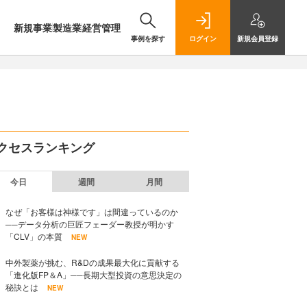
新規事業
製造業
経営管理
事例を探す
ログイン
新規
会員登録
クセスランキング
今日
週間
月間
なぜ「お客様は神様です」は間違っているのか
──データ分析の巨匠フェーダー教授が明かす
「CLV」の本質
NEW
中外製薬が挑む、R&Dの成果最大化に貢献する
「進化版FP＆A」──長期大型投資の意思決定の
秘訣とは
NEW