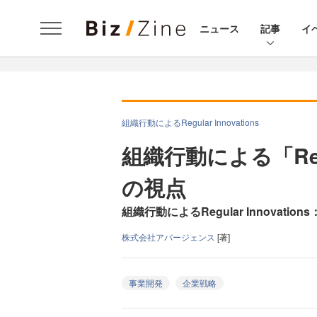
ニュース
記事
イ
組織行動によるRegular Innovations
組織行動による「Regul
の視点
組織行動によるRegular Innovation
株式会社アバージェンス
[著]
事業開発
企業戦略