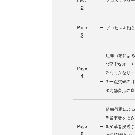
2
Page
プロセスを軸
3
組織行動によるRe
1:堅牢なオー
Page
2:前向きなリ
4
3:一点突破の
4:内部盲点の
組織行動によるRe
5:当事者を揺
Page
6:変革を浸透
5