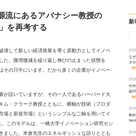
源流にあるアバナシー教授の
新
ions」を再考する
破壊して新しい経済発展を導く原動力としてイノベ
2026
なぜ
した。微増微減を繰り返し伸びの止まった状態を
タ分
N
はその只中にいます。だから多くの企業がイノベー
2026
中外
版F
者が説いていますが、その一人であるハーバード大
N
キム・クラーク教授とともに、横軸が技術（プロダ
2026
市場と新規市場）というシンプルな二軸を用いてイ
教科
Ve
た。このモデルは、一橋大学イノベーション研究セン
2026
きました。米倉先生のエネルギッシュな語りととも