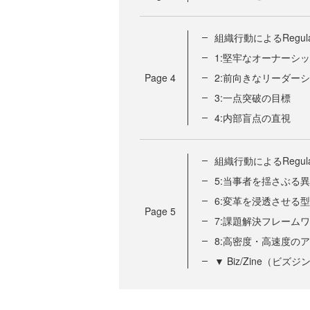
組織行動によるRegular
1:堅牢なオーナーシ
Page
4
2:前向きなリーダー
3:一点突破の目標
4:内部盲点の直視
組織行動によるRegular
5:当事者を揺さぶる
6:変革を浸透させる
Page
5
7:課題解決フレーム
8:高密度・高速度の
▼ Biz/Zine（ビ