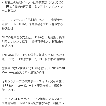
なぜ花王の経理パーソンは事業参謀になれるのか
──FP＆A機能の再定義、タフアサインメントで
の人材育成
ユニ・チャームの「日本版FP＆A」──創業者の
経営モデル×OODA、未経験者をプロへ育成する
秘訣とは
NECの最高益を支えた、FP＆Aによる短期と長期
利益のジレンマ克服──経営可視化と人材育成の
秘訣とは
ENEOSが挑む、ROIC経営を加速させるFP＆A組
織──立ち上げ背景にあったPBR1倍割れの危機感
教科書にない“実践知”がCVCを救う。Counterpart
Ventures西条氏に聞く成功の条件
キリングループの事業ポートフォリオ変革を支え
るFP＆A──コーポレートと事業会社の「戦略対
話」とは？
メディアスHDが挑む、FP＆A組織によるグルー
プ経営管理──M＆A成長後に伸び悩む、利益率へ