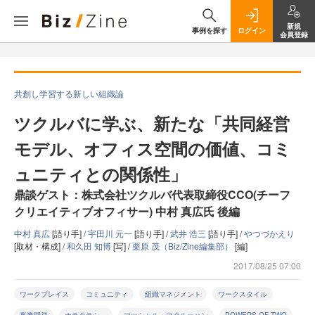
新規
事例を探す
ログイン
会員登録
共創し学習する新しい組織論
ツクルバに学ぶ、新たな「共同経営
モデル、オフィス空間の価値、コミ
ュニティとの関係性」
鼎談ゲスト：株式会社ツクルバ代表取締役CCO(チーフ
クリエイティブオフィサー) 中村 真広氏 後編
中村 真広
[語り手] /
宇田川 元一
[語り手] /
武井 浩三
[語り手] /
やつづかえり
[取材・構成] /
和久田 知博
[写] /
栗原 茂（Biz/Zine編集部）
[編]
2017/08/25 07:00
ワークプレイス
コミュニティ
組織マネジメント
ワークスタイル