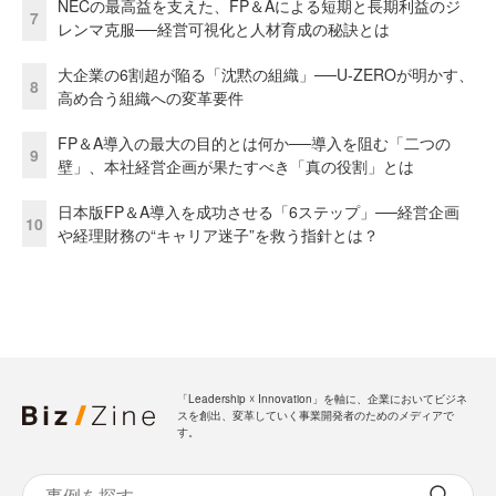
NECの最高益を支えた、FP＆Aによる短期と長期利益のジ
7
レンマ克服──経営可視化と人材育成の秘訣とは
大企業の6割超が陥る「沈黙の組織」──U-ZEROが明かす、
8
高め合う組織への変革要件
FP＆A導入の最大の目的とは何か──導入を阻む「二つの
9
壁」、本社経営企画が果たすべき「真の役割」とは
日本版FP＆A導入を成功させる「6ステップ」──経営企画
10
や経理財務の“キャリア迷子”を救う指針とは？
「Leadership ☓ Innovation」を軸に、企業においてビジネ
スを創出、変革していく事業開発者のためのメディアで
す。