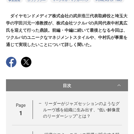
事業開発
ホラクラシ―
マーシャル・マクルーハン
POWERS OF TWO
ダイヤモンドメディア株式会社の武井浩三代表取締役と埼玉大
学の宇田川元一准教授が、株式会社ツクルバの共同代表中村真広
氏を迎えて行った鼎談。前編・中編に続いて最後となる今回は、
ツクルバのユニークなマネジメントスタイルや、中村氏が事業を
通じて実現したいことについて詳しく聞いた。
目次
リーダーがジャズセッションのようなグ
Page
ルーヴ感を組織に生み出す、“低い解像度
1
のリーダーシップ”とは？