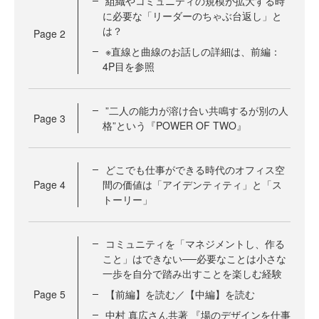
組織やコミュニティの規模が拡大する時
に必要な「リーダーのちゃぶ台返し」と
は？
Page
2
※直線と曲線のお話しの詳細は、前編：
4P目を参照
”二人の能力が溶け合い共鳴するが別の人
Page
3
格”という『POWER OF TWO』
どこでも仕事ができる時代のオフィス空
Page
4
間の価値は「アイデンティティ」と「ス
トーリー」
コミュニティを「マネジメントし、作る
こと」はできない──必要なことは小さな
一歩を自分で踏み出すことを楽しむ経験
Page
5
【前編】を読む／【中編】を読む
中村 真広さん共著 『場のデザインを仕事