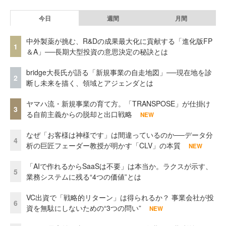
今日
週間
月間
中外製薬が挑む、R&Dの成果最大化に貢献する「進化版FP
1
＆A」──長期大型投資の意思決定の秘訣とは
bridge大長氏が語る「新規事業の自走地図」──現在地を診
2
断し未来を描く、領域とアジェンダとは
ヤマハ流・新規事業の育て方。「TRANSPOSE」が仕掛け
3
る自前主義からの脱却と出口戦略
NEW
なぜ「お客様は神様です」は間違っているのか──データ分
4
析の巨匠フェーダー教授が明かす「CLV」の本質
NEW
「AIで作れるからSaaSは不要」は本当か。ラクスが示す、
5
業務システムに残る“4つの価値”とは
VC出資で「戦略的リターン」は得られるか？ 事業会社が投
6
資を無駄にしないための“3つの問い”
NEW