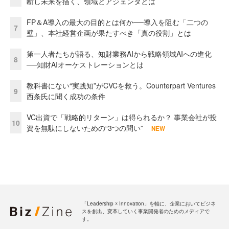
断し未来を描く、領域とアジェンダとは
FP＆A導入の最大の目的とは何か──導入を阻む「二つの
7
壁」、本社経営企画が果たすべき「真の役割」とは
第一人者たちが語る、知財業務AIから戦略領域AIへの進化
8
──知財AIオーケストレーションとは
教科書にない“実践知”がCVCを救う。Counterpart Ventures
9
西条氏に聞く成功の条件
VC出資で「戦略的リターン」は得られるか？ 事業会社が投
10
資を無駄にしないための“3つの問い”
NEW
「Leadership ☓ Innovation」を軸に、企業においてビジネ
スを創出、変革していく事業開発者のためのメディアで
す。