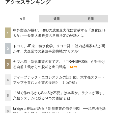
アクセスランキング
今日
週間
月間
中外製薬が挑む、R&Dの成果最大化に貢献する「進化版FP
1
＆A」──長期大型投資の意思決定の秘訣とは
ドコモ、JR東、積水化学、リコー発！ 社内起業家4人が明
2
かす、大企業での新規事業挑戦の“リアル”
ヤマハ流・新規事業の育て方。「TRANSPOSE」が仕掛け
3
る自前主義からの脱却と出口戦略
NEW
ディープテック・エコシステムの設計図。大学発スタート
4
アップを育む大企業の役割と「3つの壁」
「AIで作れるからSaaSは不要」は本当か。ラクスが示す、
5
業務システムに残る“4つの価値”とは
bridge大長氏が語る「新規事業の自走地図」──現在地を診
6