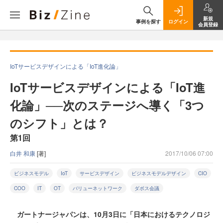
新規
事例を探す
ログイン
会員登録
IoTサービスデザインによる「IoT進化論」
IoTサービスデザインによる「IoT進
化論」──次のステージへ導く「3つ
のシフト」とは？
第1回
白井 和康
[著]
2017/10/06 07:00
ビジネスモデル
IoT
サービスデザイン
ビジネスモデルデザイン
CIO
COO
IT
OT
バリューネットワーク
ダボス会議
ガートナージャパンは、10月3日に「日本におけるテクノロジ