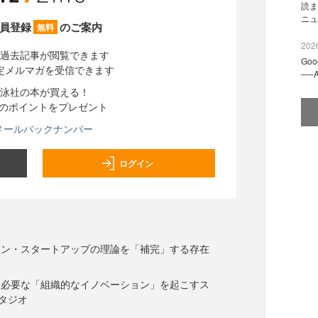
読ま
ニュ
員登録
のご案内
無料
2026
過去記事が閲覧できます
Go
定メルマガを受信できます
──
泳社の本が買える！
分のポイントをプレゼント
メールバックナンバー
ログイン
ーン・スタートアップの理論を「補完」する存在
に必要な「組織的なイノベーション」を起こすス
タジオ