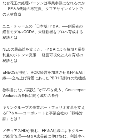
なぜ花王の経理パーソンは事業参謀になれるのか
──FP＆A機能の再定義、タフアサインメントで
の人材育成
ユニ・チャームの「日本版FP＆A」──創業者の
経営モデル×OODA、未経験者をプロへ育成する
秘訣とは
NECの最高益を支えた、FP＆Aによる短期と長期
利益のジレンマ克服──経営可視化と人材育成の
秘訣とは
ENEOSが挑む、ROIC経営を加速させるFP＆A組
織──立ち上げ背景にあったPBR1倍割れの危機感
教科書にない“実践知”がCVCを救う。Counterpart
Ventures西条氏に聞く成功の条件
キリングループの事業ポートフォリオ変革を支え
るFP＆A──コーポレートと事業会社の「戦略対
話」とは？
メディアスHDが挑む、FP＆A組織によるグルー
プ経営管理──M＆A成長後に伸び悩む、利益率へ