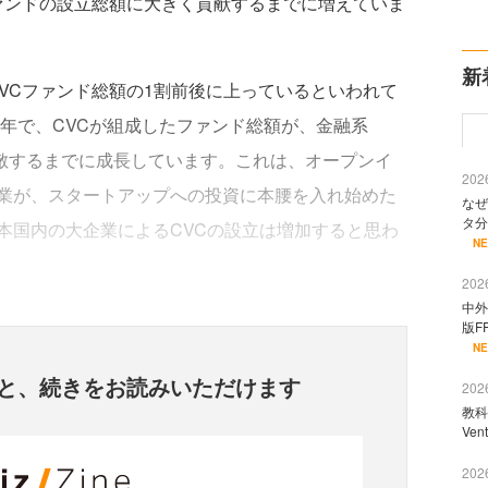
ファンドの設立総額に大きく貢献するまでに増えていま
新
VCファンド総額の1割前後に上っているといわれて
6年で、CVCが組成したファンド総額が、金融系
匹敵するまでに成長しています。これは、オープンイ
2026
業が、スタートアップへの投資に本腰を入れ始めた
なぜ
タ分
本国内の大企業によるCVCの設立は増加すると思わ
N
2026
中外
版F
N
と、
続きをお読みいただけます
2026
教科
Ve
2026