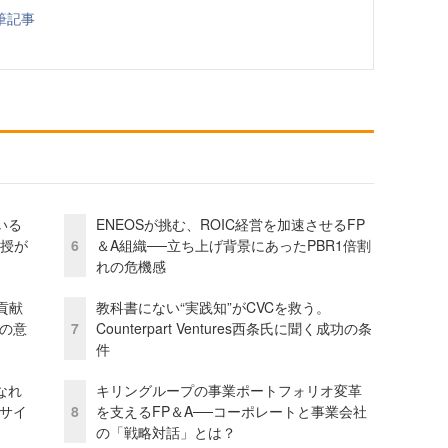
筆記事
いる
ENEOSが挑む、ROIC経営を加速させるFP
教授が
6
＆A組織──立ち上げ背景にあったPBR1倍割
れの危機感
貢献
教科書にない“実践知”がCVCを救う。
資の意
7
Counterpart Ventures西条氏に聞く成功の条
件
なれ
キリングループの事業ポートフォリオ変革
アサイ
8
を支えるFP＆A──コーポレートと事業会社
の「戦略対話」とは？