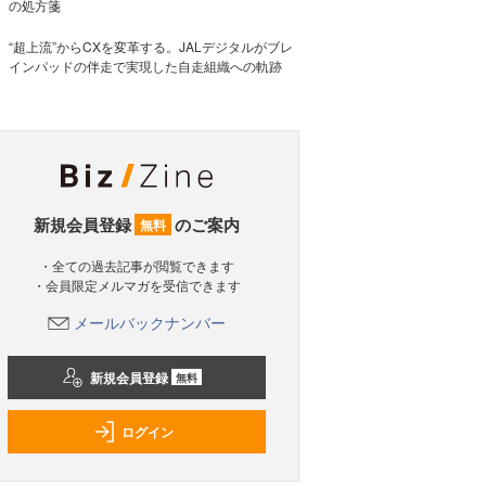
の処方箋
“超上流”からCXを変革する。JALデジタルがブレ
インパッドの伴走で実現した自走組織への軌跡
新規会員登録
のご案内
無料
・全ての過去記事が閲覧できます
・会員限定メルマガを受信できます
メールバックナンバー
新規会員登録
無料
ログイン