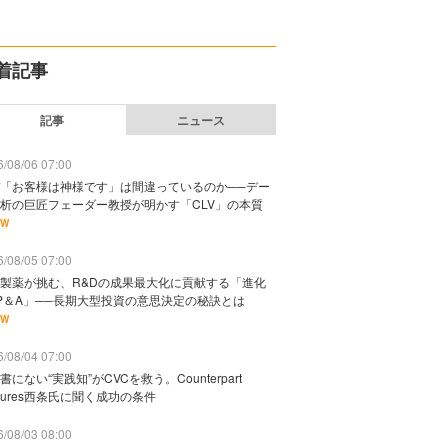
着記事
記事
ニュース
/08/06 07:00
「お客様は神様です」は間違っているのか──デー
析の巨匠フェーダー教授が明かす「CLV」の本質
EW
/08/05 07:00
製薬が挑む、R&Dの成果最大化に貢献する「進化
P＆A」──長期大型投資の意思決定の秘訣とは
EW
/08/04 07:00
書にない“実践知”がCVCを救う。Counterpart
ntures西条氏に聞く成功の条件
/08/03 08:00