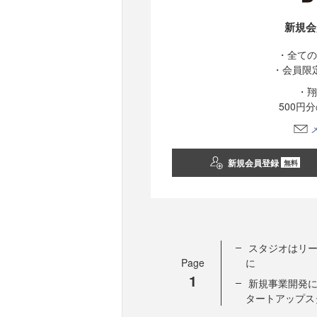
新規会
・全ての
・会員限
・翔
500円
新規会員登録
無料
スタジオはリ
Page
に
1
新規事業開発
タートアップス