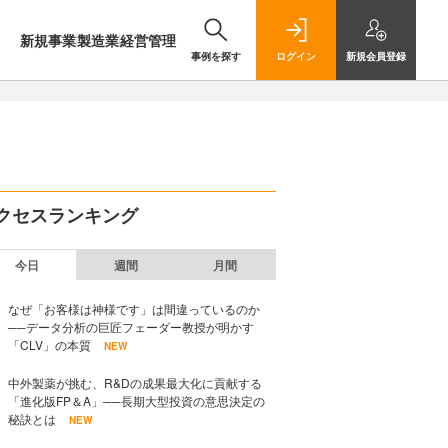
新規事業
製造業
経営管理
事例を探す
ログイン
新規
会員登録
クセスランキング
今日
週間
月間
なぜ「お客様は神様です」は間違っているのか
──データ分析の巨匠フェーダー教授が明かす
「CLV」の本質
NEW
中外製薬が挑む、R&Dの成果最大化に貢献する
「進化版FP＆A」──長期大型投資の意思決定の
秘訣とは
NEW