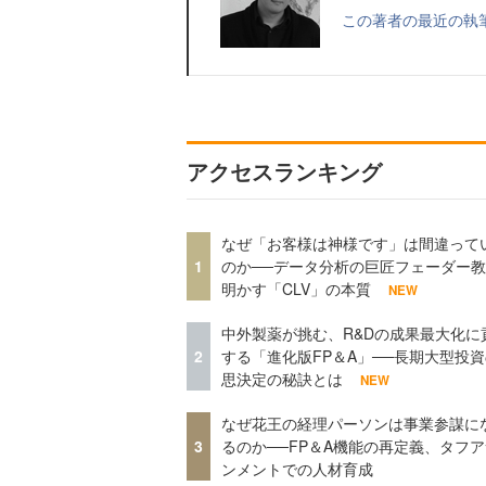
この著者の最近の執
アクセスランキング
なぜ「お客様は神様です」は間違って
1
のか──データ分析の巨匠フェーダー
明かす「CLV」の本質
NEW
中外製薬が挑む、R&Dの成果最大化に
2
する「進化版FP＆A」──長期大型投
思決定の秘訣とは
NEW
なぜ花王の経理パーソンは事業参謀に
3
るのか──FP＆A機能の再定義、タフ
ンメントでの人材育成