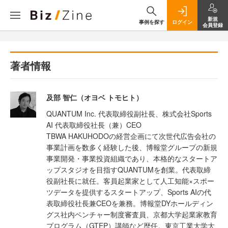
新規
事例を探す
ログイン
会員登録
著者情報
及部 智仁（オヨベ トモヒト）
QUANTUM Inc. 代表取締役副社長、株式会社Sports
AI 代表取締役社長（兼）CEO
TBWA HAKUHODOの経営企画にて次世代広告会社の
事業計画を数多く経験した後、博報堂グループの新規
事業開発・事業投資組織であり、本格的なスタートア
ップスタジオを目指すQUANTUMを創業。代表取締
役副社長に就任。客員起業家として人工知能×スポー
ツデータを提供するスタートアップ、Sports AIの代
表取締役社長兼CEOを兼務。博報堂DYホールディン
グス社内ベンチャー制度審査員、京都大学起業家教育
プログラム（GTEP）講師など歴任。東京工業大学大