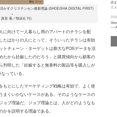
読ま
ニュ
リステンセン最新理論 (SHOEISHA DIGITAL FIRST)
』
2026
田 真吾 著／翔泳社 刊）
Go
──
人に向けて一人暮らし用のアパートのチラシを配
したばかりの人にとって、そういったチラシは有効
ットチェーン・ターゲットは膨大なPOSデータを活
めたから妊娠したのだろう」と購買傾向から顧客の
ら判明した「妊娠すると無香料の製品等を購入しが
行なっている。
をもとにしたマーケティング戦略は有効で、よく使
うまくいかないケースがある。そのようなケースの
ジョブ理論だ。ジョブ理論とは、人がどのようなも
のかを説明する理論である。