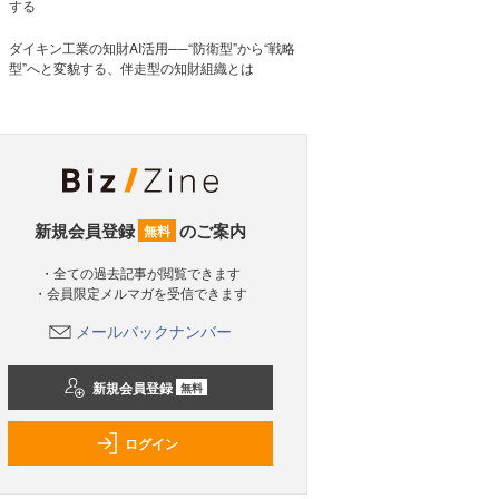
する
ダイキン工業の知財AI活用──“防衛型”から“戦略
型”へと変貌する、伴走型の知財組織とは
新規会員登録
のご案内
無料
・全ての過去記事が閲覧できます
・会員限定メルマガを受信できます
メールバックナンバー
新規会員登録
無料
ログイン