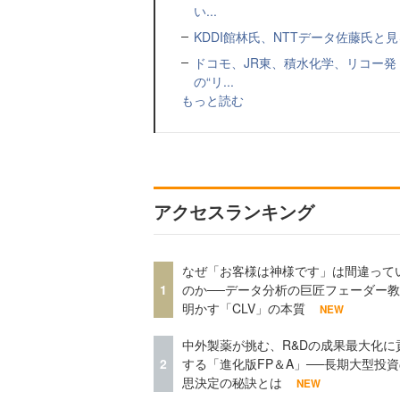
い...
KDDI館林氏、NTTデータ佐藤氏と見
ドコモ、JR東、積水化学、リコー発
の“リ...
もっと読む
アクセスランキング
なぜ「お客様は神様です」は間違って
1
のか──データ分析の巨匠フェーダー
明かす「CLV」の本質
NEW
中外製薬が挑む、R&Dの成果最大化に
2
する「進化版FP＆A」──長期大型投
思決定の秘訣とは
NEW