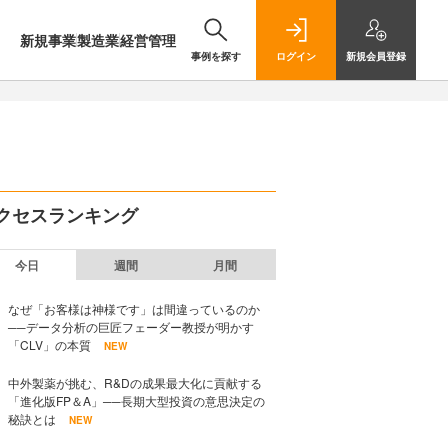
新規事業
製造業
経営管理
事例を探す
ログイン
新規
会員登録
クセスランキング
今日
週間
月間
なぜ「お客様は神様です」は間違っているのか
──データ分析の巨匠フェーダー教授が明かす
「CLV」の本質
NEW
中外製薬が挑む、R&Dの成果最大化に貢献する
「進化版FP＆A」──長期大型投資の意思決定の
秘訣とは
NEW