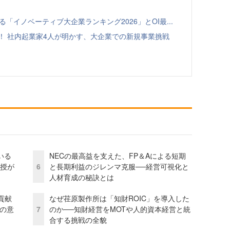
る「イノベーティブ大企業ランキング2026」とOI最...
！ 社内起業家4人が明かす、大企業での新規事業挑戦
いる
NECの最高益を支えた、FP＆Aによる短期
教授が
6
と長期利益のジレンマ克服──経営可視化と
人材育成の秘訣とは
貢献
なぜ荏原製作所は「知財ROIC」を導入した
資の意
7
のか──知財経営をMOTや人的資本経営と統
合する挑戦の全貌