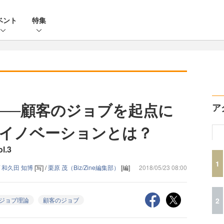
ベント
特集
──顧客のジョブを起点に
ア
イノベーションとは？
l.3
1
/
和久田 知博
[写] /
栗原 茂（Biz/Zine編集部）
[編]
2018/05/23 08:00
2
ジョブ理論
顧客のジョブ