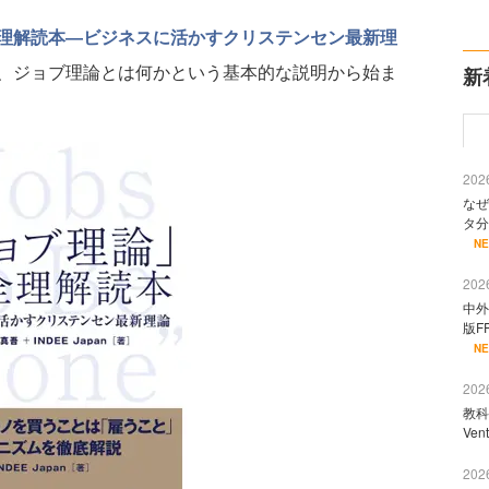
理解読本―ビジネスに活かすクリステンセン最新理
、ジョブ理論とは何かという基本的な説明から始ま
新
2026
なぜ
タ分
N
2026
中外
版F
N
2026
教科
Ve
2026