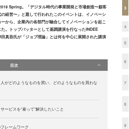
ay 2018 Spring。「デジタル時代の事業開発と市場創造〜顧客
3
代の経営〜」と題して行われたこのイベントは、イノベーシ
カーから、企業内の各部門が融合してイノベーションを起こ
4
た。トップバッターとして基調講演を行なったINDEE
ー津田真吾氏が「ジョブ理論」とは何を中心に展開された講演
5
6
目次
、人がどのようなものを買い、どのようなものを買わな
7
8
サービスを“雇って”解決したいこと
9
のフレームワーク