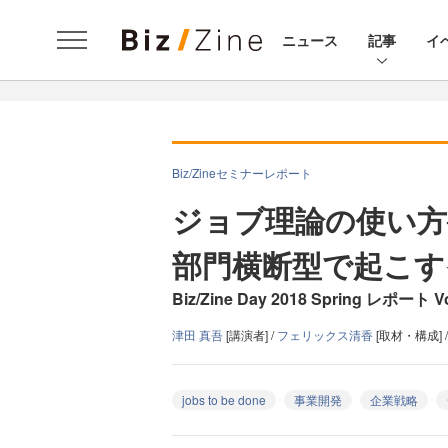
ニュース
記事
イ
Biz/Zineセミナーレポート
ジョブ理論の使い方
部門横断型で起こす
Biz/Zine Day 2018 Spring レポート Vo
津田 真吾
[講演者] /
フェリックス清香
[取材・構成] 
jobs to be done
事業開発
企業戦略