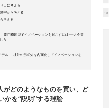
切り口に考える
の障害から考える
10
から考える
、部門横断型でイノベーションを起こすには──大企業
し方
Iモデル──社外の形式知を内面化してイノベーションを
人がどのようなものを買い、ど
いかを“説明”する理論