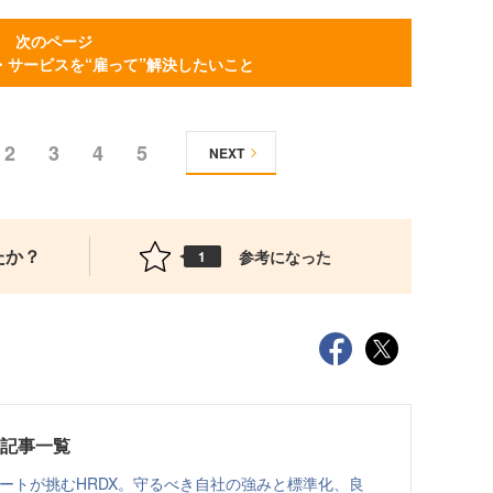
次のページ
・サービスを“雇って”解決したいこと
2
3
4
5
NEXT
たか？
参考になった
1
載記事一覧
ゾートが挑むHRDX。守るべき自社の強みと標準化、良