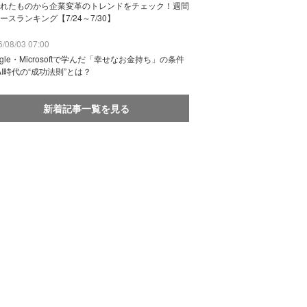
れたものから企業変革のトレンドをチェック！週間
ースランキング【7/24～7/30】
/08/03 07:00
ogle・Microsoftで学んだ「幸せなお金持ち」の条件
AI時代の“成功法則”とは？
新着記事一覧を見る