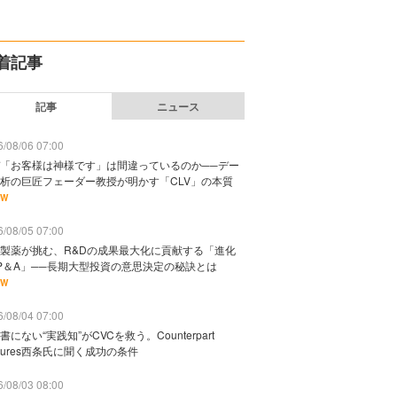
着記事
記事
ニュース
/08/06 07:00
「お客様は神様です」は間違っているのか──デー
析の巨匠フェーダー教授が明かす「CLV」の本質
EW
/08/05 07:00
製薬が挑む、R&Dの成果最大化に貢献する「進化
P＆A」──長期大型投資の意思決定の秘訣とは
EW
/08/04 07:00
書にない“実践知”がCVCを救う。Counterpart
ntures西条氏に聞く成功の条件
/08/03 08:00