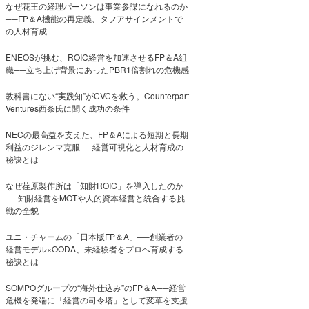
なぜ花王の経理パーソンは事業参謀になれるのか
──FP＆A機能の再定義、タフアサインメントで
の人材育成
ENEOSが挑む、ROIC経営を加速させるFP＆A組
織──立ち上げ背景にあったPBR1倍割れの危機感
教科書にない“実践知”がCVCを救う。Counterpart
Ventures西条氏に聞く成功の条件
NECの最高益を支えた、FP＆Aによる短期と長期
利益のジレンマ克服──経営可視化と人材育成の
秘訣とは
なぜ荏原製作所は「知財ROIC」を導入したのか
──知財経営をMOTや人的資本経営と統合する挑
戦の全貌
ユニ・チャームの「日本版FP＆A」──創業者の
経営モデル×OODA、未経験者をプロへ育成する
秘訣とは
SOMPOグループの“海外仕込み”のFP＆A──経営
危機を発端に「経営の司令塔」として変革を支援