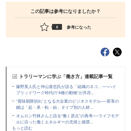
この記事は参考になりましたか？
参考になった
0
トラリーマンに学ぶ「働き方」連載記事一覧
藤野英人氏と仲山進也氏が語る「組織のネコ」──ハイ
ブリッドワーク時代の“4種の動物”が共存...
“賞味期限切れ”となる大企業のビジネスモデル──変革の
鍵は「起・承・転・結」タイプ別の人材...
オムロン竹林さんと語る“働く原点”の再考──ライフモデ
ルに沿った働くエネルギーの充填と循環...
もっと読む