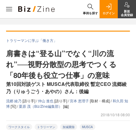
新規
事例を探す
ログイン
会員登録
トラリーマンに学ぶ「働き方」
肩書きは“登る山”でなく“川の流
れ”──視野分散型の思考でつくる
「80年後も役立つ仕事」の意味
第10回対談ゲスト MUSCA代表取締役 暫定CEO 流郷綾
乃（りゅうごう・あやの）さん：後編
流郷 綾乃
[語り手] /
仲山 進也
[語り手] /
宮本 恵理子
[取材・構成] /
和久田 知
博
[写] /
栗原 茂（Biz/Zine編集部）
[編]
2018/10/18 08:00
ワークスタイル
トラリーマン
加減乗除
MUSCA