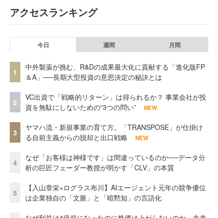
アクセスランキング
今日
週間
月間
中外製薬が挑む、R&Dの成果最大化に貢献する「進化版FP
1
＆A」──長期大型投資の意思決定の秘訣とは
VC出資で「戦略的リターン」は得られるか？ 事業会社が投
2
資を無駄にしないための“3つの問い”
NEW
ヤマハ流・新規事業の育て方。「TRANSPOSE」が仕掛け
3
る自前主義からの脱却と出口戦略
NEW
なぜ「お客様は神様です」は間違っているのか──データ分
4
析の巨匠フェーダー教授が明かす「CLV」の本質
【入山章栄×ログラス布川】AIエージェント元年の競争優位
5
は企業独自の「文脈」と「暗黙知」の言語化
なぜ利益は4倍超になったのに株価は上がらないのか。未来