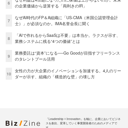
6
の企業価値から逆算する「両利きのIR」
なぜAI時代のFP＆A組織に「US-CMA（米国公認管理会計
7
士）」が必須なのか。IMA名誉会長に聞く
「AIで作れるからSaaSは不要」は本当か。ラクスが示す、
8
業務システムに残る“4つの価値”とは
業務委託は“資本”になる──Go Goodが目指すフリーランス
9
のタレントプール活用
女性の力が大企業のイノベーションを加速する。4人のリー
10
ダーが示す、組織の「構造的な壁」の壊し方
「Leadership ☓ Innovation」を軸に、企業においてビジネ
スを創出、変革していく事業開発者のためのメディアで
す。