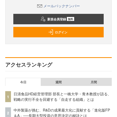
メールバックナンバー
新規会員登録
無料
ログイン
アクセスランキング
今日
週間
月間
日清食品HD経営管理部 部長と一橋大学・青木教授が語る、
1
戦略の実行不全を回避する「自走する組織」とは
中外製薬が挑む、R&Dの成果最大化に貢献する「進化版FP
2
＆A」──長期大型投資の意思決定の秘訣とは