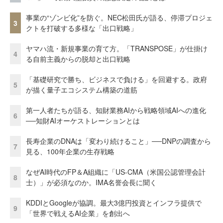
事業の“ゾンビ化”を防ぐ。NEC松田氏が語る、停滞プロジェ
3
クトを打破する多様な「出口戦略」
ヤマハ流・新規事業の育て方。「TRANSPOSE」が仕掛け
4
る自前主義からの脱却と出口戦略
「基礎研究で勝ち、ビジネスで負ける」を回避する。政府
5
が描く量子エコシステム構築の道筋
第一人者たちが語る、知財業務AIから戦略領域AIへの進化
6
──知財AIオーケストレーションとは
長寿企業のDNAは「変わり続けること」──DNPの調査から
7
見る、100年企業の生存戦略
なぜAI時代のFP＆A組織に「US-CMA（米国公認管理会計
8
士）」が必須なのか。IMA名誉会長に聞く
KDDIとGoogleが協調。最大3億円投資とインフラ提供で
9
「世界で戦えるAI企業」を創出へ