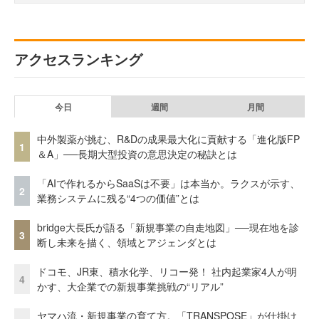
アクセスランキング
今日
週間
月間
中外製薬が挑む、R&Dの成果最大化に貢献する「進化版FP
1
＆A」──長期大型投資の意思決定の秘訣とは
「AIで作れるからSaaSは不要」は本当か。ラクスが示す、
2
業務システムに残る“4つの価値”とは
bridge大長氏が語る「新規事業の自走地図」──現在地を診
3
断し未来を描く、領域とアジェンダとは
ドコモ、JR東、積水化学、リコー発！ 社内起業家4人が明
4
かす、大企業での新規事業挑戦の“リアル”
ヤマハ流・新規事業の育て方。「TRANSPOSE」が仕掛け