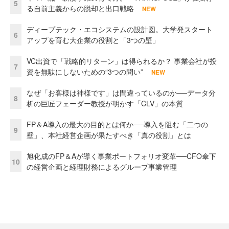
5
る自前主義からの脱却と出口戦略
NEW
ディープテック・エコシステムの設計図。大学発スタート
6
アップを育む大企業の役割と「3つの壁」
VC出資で「戦略的リターン」は得られるか？ 事業会社が投
7
資を無駄にしないための“3つの問い”
NEW
なぜ「お客様は神様です」は間違っているのか──データ分
8
析の巨匠フェーダー教授が明かす「CLV」の本質
FP＆A導入の最大の目的とは何か──導入を阻む「二つの
9
壁」、本社経営企画が果たすべき「真の役割」とは
旭化成のFP＆Aが導く事業ポートフォリオ変革──CFO傘下
10
の経営企画と経理財務によるグループ事業管理