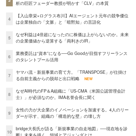
析の巨匠フェーダー教授が明かす「CLV」の本質
【入山章栄×ログラス布川】AIエージェント元年の競争優位
4
は企業独自の「文脈」と「暗黙知」の言語化
なぜ利益は4倍超になったのに株価は上がらないのか。未来
5
の企業価値から逆算する「両利きのIR」
業務委託は“資本”になる──Go Goodが目指すフリーランス
6
のタレントプール活用
ヤマハ流・新規事業の育て方。「TRANSPOSE」が仕掛け
7
る自前主義からの脱却と出口戦略
NEW
なぜAI時代のFP＆A組織に「US-CMA（米国公認管理会計
8
士）」が必須なのか。IMA名誉会長に聞く
女性の力が大企業のイノベーションを加速する。4人のリー
9
ダーが示す、組織の「構造的な壁」の壊し方
bridge大長氏が語る「新規事業の自走地図」──現在地を診
10
断し未来を描く、領域とアジェンダとは