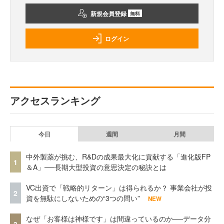
新規会員登録
無料
ログイン
アクセスランキング
今日
週間
月間
中外製薬が挑む、R&Dの成果最大化に貢献する「進化版FP
1
＆A」──長期大型投資の意思決定の秘訣とは
VC出資で「戦略的リターン」は得られるか？ 事業会社が投
2
資を無駄にしないための“3つの問い”
NEW
なぜ「お客様は神様です」は間違っているのか──データ分
3