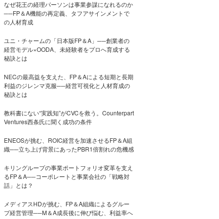
なぜ花王の経理パーソンは事業参謀になれるのか
──FP＆A機能の再定義、タフアサインメントで
の人材育成
ユニ・チャームの「日本版FP＆A」──創業者の
経営モデル×OODA、未経験者をプロへ育成する
秘訣とは
NECの最高益を支えた、FP＆Aによる短期と長期
利益のジレンマ克服──経営可視化と人材育成の
秘訣とは
教科書にない“実践知”がCVCを救う。Counterpart
Ventures西条氏に聞く成功の条件
ENEOSが挑む、ROIC経営を加速させるFP＆A組
織──立ち上げ背景にあったPBR1倍割れの危機感
キリングループの事業ポートフォリオ変革を支え
るFP＆A──コーポレートと事業会社の「戦略対
話」とは？
メディアスHDが挑む、FP＆A組織によるグルー
プ経営管理──M＆A成長後に伸び悩む、利益率へ