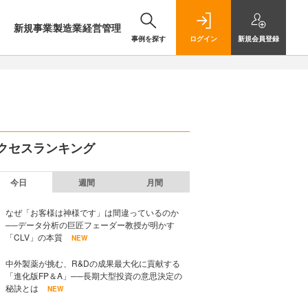
新規事業
製造業
経営管理
事例を探す
ログイン
新規
会員登録
クセスランキング
今日
週間
月間
なぜ「お客様は神様です」は間違っているのか
──データ分析の巨匠フェーダー教授が明かす
「CLV」の本質
NEW
中外製薬が挑む、R&Dの成果最大化に貢献する
「進化版FP＆A」──長期大型投資の意思決定の
秘訣とは
NEW