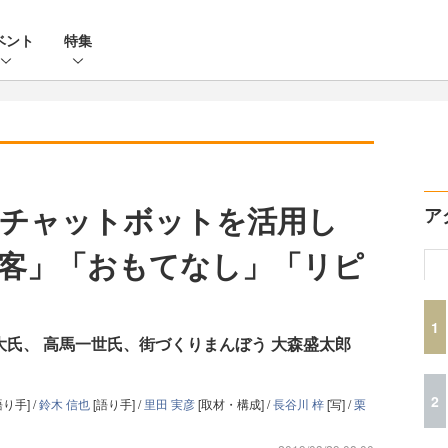
ベント
特集
るチャットボットを活用し
ア
客」「おもてなし」「リピ
1
野大氏、 高馬一世氏、街づくりまんぼう 大森盛太郎
2
語り手] /
鈴木 信也
[語り手] /
里田 実彦
[取材・構成] /
長谷川 梓
[写] /
栗