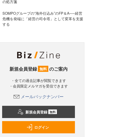
の処方箋
SOMPOグループの“海外仕込み”のFP＆A──経営
危機を発端に「経営の司令塔」として変革を支援
する
新規会員登録
のご案内
無料
・全ての過去記事が閲覧できます
・会員限定メルマガを受信できます
メールバックナンバー
新規会員登録
無料
ログイン