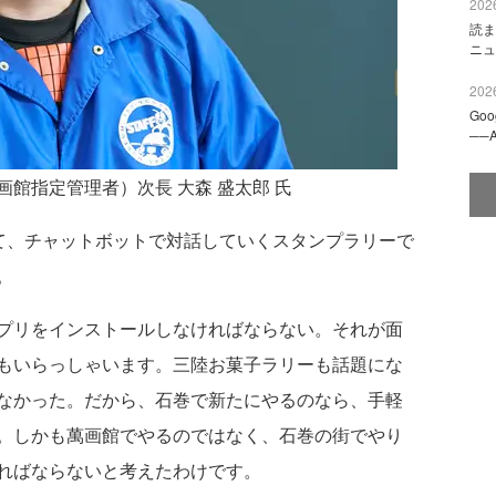
2026
読ま
ニュ
2026
Go
──
館指定管理者）次長 大森 盛太郎 氏
って、チャットボットで対話していくスタンプラリーで
。
プリをインストールしなければならない。それが面
もいらっしゃいます。三陸お菓子ラリーも話題にな
なかった。だから、石巻で新たにやるのなら、手軽
。しかも萬画館でやるのではなく、石巻の街でやり
ればならないと考えたわけです。