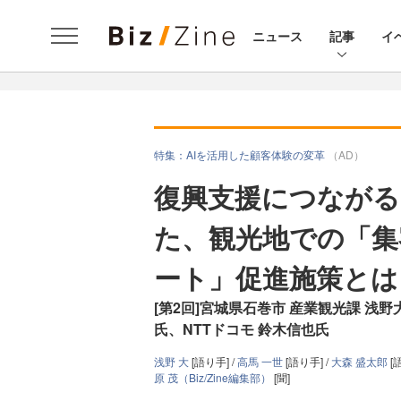
ニュース
記事
イ
特集：AIを活用した顧客体験の変革
（AD）
復興支援につなが
た、観光地での「集
ート」促進施策とは
[第2回]宮城県石巻市 産業観光課 浅
氏、NTTドコモ 鈴木信也氏
浅野 大
[語り手] /
高馬 一世
[語り手] /
大森 盛太郎
[
原 茂（Biz/Zine編集部）
[聞]