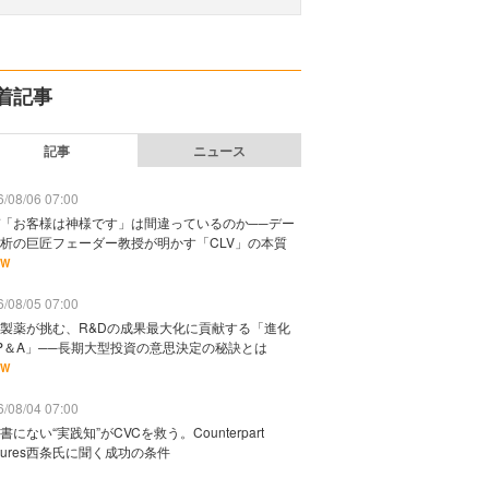
着記事
記事
ニュース
/08/06 07:00
「お客様は神様です」は間違っているのか──デー
析の巨匠フェーダー教授が明かす「CLV」の本質
EW
/08/05 07:00
製薬が挑む、R&Dの成果最大化に貢献する「進化
P＆A」──長期大型投資の意思決定の秘訣とは
EW
/08/04 07:00
書にない“実践知”がCVCを救う。Counterpart
ntures西条氏に聞く成功の条件