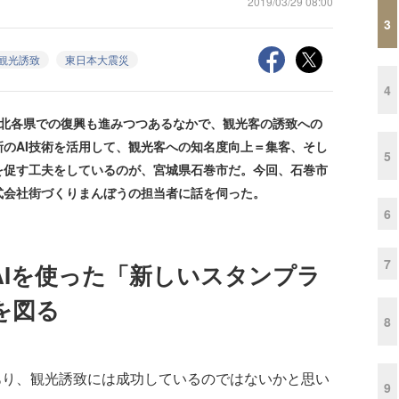
2019/03/29 08:00
3
観光誘致
東日本大震災
4
北各県での復興も進みつつあるなかで、観光客の誘致への
のAI技術を活用して、観光客への知名度向上＝集客、そし
5
を促す工夫をしているのが、宮城県石巻市だ。今回、石巻市
式会社街づくりまんぼうの担当者に話を伺った。
6
7
AIを使った「新しいスタンプラ
を図る
8
あり、観光誘致には成功しているのではないかと思い
9