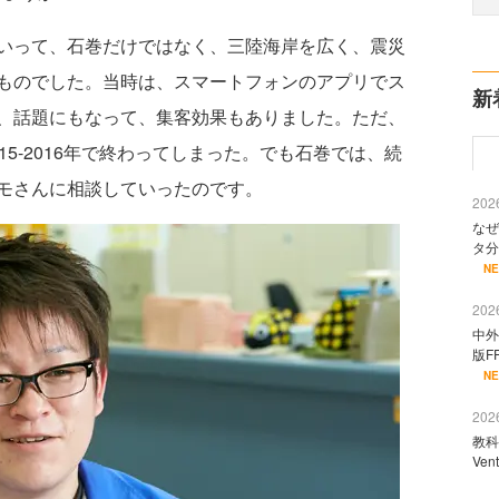
いって、石巻だけではなく、三陸海岸を広く、震災
ものでした。当時は、スマートフォンのアプリでス
新
、話題にもなって、集客効果もありました。ただ、
5-2016年で終わってしまった。でも石巻では、続
モさんに相談していったのです。
2026
なぜ
タ分
N
2026
中外
版F
N
2026
教科
Ve