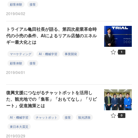
顧客体験
接客
2019/04/02
トライアル亀田社長が語る、第四次産業革命時
代の小売の条件、AIによるリアル店舗のエネル
ギー最大化とは
1
マーケティング
AI・機械学習
事業開発
顧客体験
接客
2019/04/01
復興支援につながるチャットボットを活用し
た、観光地での「集客」「おもてなし」「リピ
ート」促進施策とは
0
AI・機械学習
チャットボット
接客
観光誘致
東日本大震災
2019/03/29