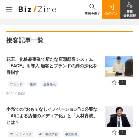
新規
事例を探す
ログイン
会員登録
接客記事一覧
花王、化粧品事業で新たな店頭顧客システム
「FACE」を導入 顧客とブランドの絆の深化を
目指す
0
ブランド
接客
顧客接点
2021/10/05
小売での“おもてなしイノベーション”に必要な
「AIによる店舗のメディア化」と「人材育成」
とは？
0
マーケティング
AI・機械学習
事業開発