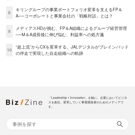
キリングループの事業ポートフォリオ変革を支えるFP＆
8
A──コーポレートと事業会社の「戦略対話」とは？
メディアスHDが挑む、FP＆A組織によるグループ経営管理
9
──M＆A成長後に伸び悩む、利益率への処方箋
“超上流”からCXを変革する。JALデジタルがブレインパッド
10
の伴走で実現した自走組織への軌跡
「Leadership ☓ Innovation」を軸に、企業においてビジネ
スを創出、変革していく事業開発者のためのメディアで
す。