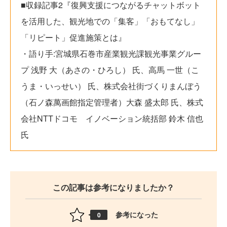
■収録記事2『復興支援につながるチャットボット
を活用した、観光地での「集客」「おもてなし」
「リピート」促進施策とは』
・語り手:宮城県石巻市産業観光課観光事業グルー
プ 浅野 大（あさの・ひろし） 氏、高馬 一世（こ
うま・いっせい） 氏、株式会社街づくりまんぼう
（石ノ森萬画館指定管理者）大森 盛太郎 氏、株式
会社NTTドコモ イノベーション統括部 鈴木 信也
氏
この記事は参考になりましたか？
参考になった
0