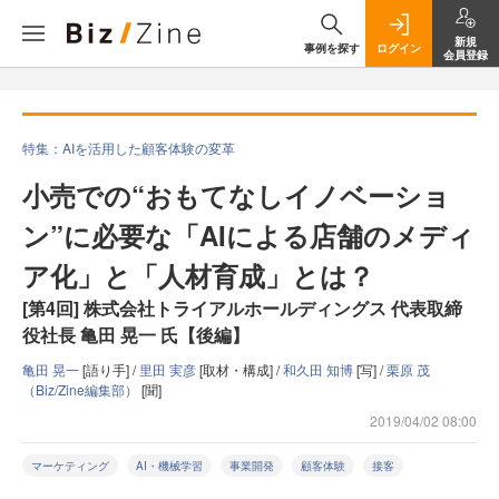
新規
事例を探す
ログイン
会員登録
特集：AIを活用した顧客体験の変革
小売での“おもてなしイノベーショ
ン”に必要な「AIによる店舗のメディ
ア化」と「人材育成」とは？
[第4回] 株式会社トライアルホールディングス 代表取締
役社長 亀田 晃一 氏【後編】
亀田 晃一
[語り手] /
里田 実彦
[取材・構成] /
和久田 知博
[写] /
栗原 茂
（Biz/Zine編集部）
[聞]
2019/04/02 08:00
マーケティング
AI・機械学習
事業開発
顧客体験
接客