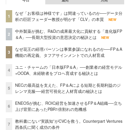
なぜ「お客様は神様です」は間違っているのか──データ分
1
析の巨匠フェーダー教授が明かす「CLV」の本質
NEW
中外製薬が挑む、R&Dの成果最大化に貢献する「進化版FP
2
＆A」──長期大型投資の意思決定の秘訣とは
NEW
なぜ花王の経理パーソンは事業参謀になれるのか──FP＆A
3
機能の再定義、タフアサインメントでの人材育成
ユニ・チャームの「日本版FP＆A」──創業者の経営モデル
4
×OODA、未経験者をプロへ育成する秘訣とは
NECの最高益を支えた、FP＆Aによる短期と長期利益のジ
5
レンマ克服──経営可視化と人材育成の秘訣とは
ENEOSが挑む、ROIC経営を加速させるFP＆A組織──立ち
6
上げ背景にあったPBR1倍割れの危機感
教科書にない“実践知”がCVCを救う。Counterpart Ventures
7
西条氏に聞く成功の条件