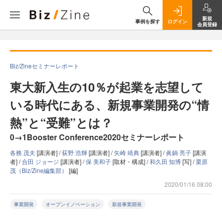
新規
事例を探す
ログイン
会員登録
Biz/Zineセミナーレポート
東大新入生の10％が起業を志望して
いる時代にある、新規事業開発の“情
熱”と“受難”とは？
0→1Booster Conference2020セミナーレポート
各務 茂夫
[講演者] /
荻野 浩輝
[講演者] /
矢崎 靖典
[講演者] /
眞鍋 亮子
[講演
者] /
合田 ジョージ
[講演者] /
保 美和子
[取材・構成] /
和久田 知博
[写] /
栗原
茂（Biz/Zine編集部）
[編]
2020/01/16 08:00
事業開発
オープンイノベーション
新規事業開発