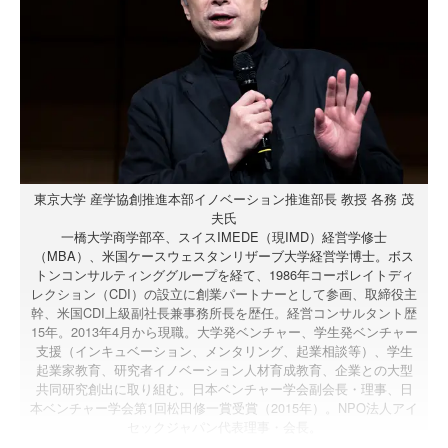
東京大学 産学協創推進本部イノベーション推進部長 教授 各務 茂
夫氏
一橋大学商学部卒、スイスIMEDE（現IMD）経営学修士
（MBA）、米国ケースウェスタンリザーブ大学経営学博士。ボス
トンコンサルティンググループを経て、1986年コーポレイトディ
レクション（CDI）の設立に創業パートナーとして参画、取締役主
幹、米国CDI上級副社長兼事務所長を歴任。経営コンサルタント歴
15年。2013年4月から現職。大学発ベンチャー、学生発ベンチャー
支援（インキュベーション、メンタリング、起業相談等）、学生
起業家教育、研究者イノベーション人材育成教育、企業との大型
共同研究創出に取り組む。日本ベンチャー学会副会長・理事、日
本ベンチャー学会第1回松田修一賞受賞（2015年）。NPO法人アイ
セックジャパン代表理事・会長。