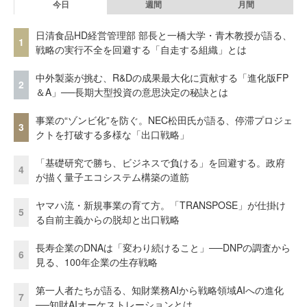
今日
週間
月間
日清食品HD経営管理部 部長と一橋大学・青木教授が語る、
1
戦略の実行不全を回避する「自走する組織」とは
中外製薬が挑む、R&Dの成果最大化に貢献する「進化版FP
2
＆A」──長期大型投資の意思決定の秘訣とは
事業の“ゾンビ化”を防ぐ。NEC松田氏が語る、停滞プロジェ
3
クトを打破する多様な「出口戦略」
「基礎研究で勝ち、ビジネスで負ける」を回避する。政府
4
が描く量子エコシステム構築の道筋
ヤマハ流・新規事業の育て方。「TRANSPOSE」が仕掛け
5
る自前主義からの脱却と出口戦略
長寿企業のDNAは「変わり続けること」──DNPの調査から
6
見る、100年企業の生存戦略
第一人者たちが語る、知財業務AIから戦略領域AIへの進化
7
──知財AIオーケストレーションとは