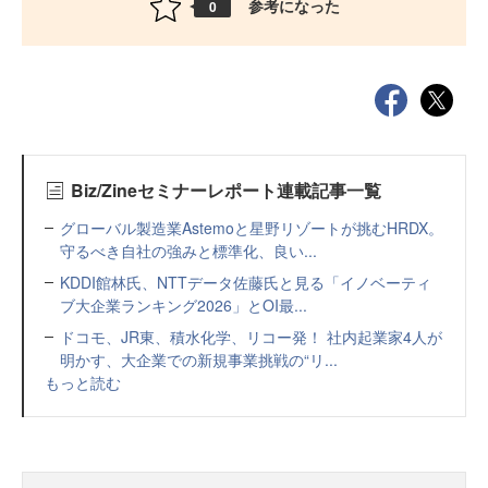
参考になった
0
Biz/Zineセミナーレポート連載記事一覧
グローバル製造業Astemoと星野リゾートが挑むHRDX。
守るべき自社の強みと標準化、良い...
KDDI館林氏、NTTデータ佐藤氏と見る「イノベーティ
ブ大企業ランキング2026」とOI最...
ドコモ、JR東、積水化学、リコー発！ 社内起業家4人が
明かす、大企業での新規事業挑戦の“リ...
もっと読む