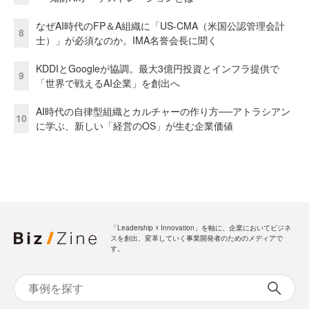
なぜAI時代のFP＆A組織に「US-CMA（米国公認管理会計
8
士）」が必須なのか。IMA名誉会長に聞く
KDDIとGoogleが協調。最大3億円投資とインフラ提供で
9
「世界で戦えるAI企業」を創出へ
AI時代の自律型組織とカルチャーの作り方──アトラシアン
10
に学ぶ、新しい「経営のOS」が生む企業価値
「Leadership ☓ Innovation」を軸に、企業においてビジネ
スを創出、変革していく事業開発者のためのメディアで
す。