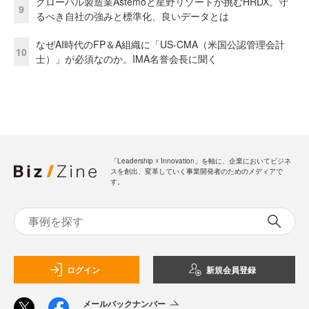
グローバル製造業Astemoと星野リゾートが挑むHRDX。守
9
るべき自社の強みと標準化、良いデータとは
なぜAI時代のFP＆A組織に「US-CMA（米国公認管理会計
10
士）」が必須なのか。IMA名誉会長に聞く
「Leadership ☓ Innovation」を軸に、企業においてビジネ
スを創出、変革していく事業開発者のためのメディアで
す。
ログイン
新規会員登録
メールバックナンバー