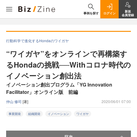
新規
事例を探す
ログイン
会員登録
行動科学で進化するHondaのワイガヤ
“ワイガヤ”をオンラインで再構築す
るHondaの挑戦──Withコロナ時代の
イノベーション創出法
イノベーション創出プログラム「YG Innovation
Facilitator」オンライン版 前編
仲山 修司
[著]
2020/06/01 07:00
事業開発
組織開発
イノベーション
ワイガヤ
目次