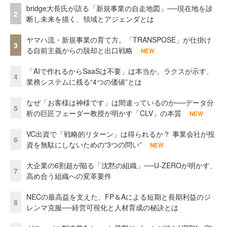
bridge大長氏が語る「新規事業の自走地図」──現在地を診
2
断し未来を描く、領域とアジェンダとは
ヤマハ流・新規事業の育て方。「TRANSPOSE」が仕掛け
3
る自前主義からの脱却と出口戦略
NEW
「AIで作れるからSaaSは不要」は本当か。ラクスが示す、
4
業務システムに残る“4つの価値”とは
なぜ「お客様は神様です」は間違っているのか──データ分
5
析の巨匠フェーダー教授が明かす「CLV」の本質
NEW
VC出資で「戦略的リターン」は得られるか？ 事業会社が投
6
資を無駄にしないための“3つの問い”
NEW
大企業の6割超が陥る「沈黙の組織」──U-ZEROが明かす、
7
高め合う組織への変革要件
NECの最高益を支えた、FP＆Aによる短期と長期利益のジ
8
レンマ克服──経営可視化と人材育成の秘訣とは