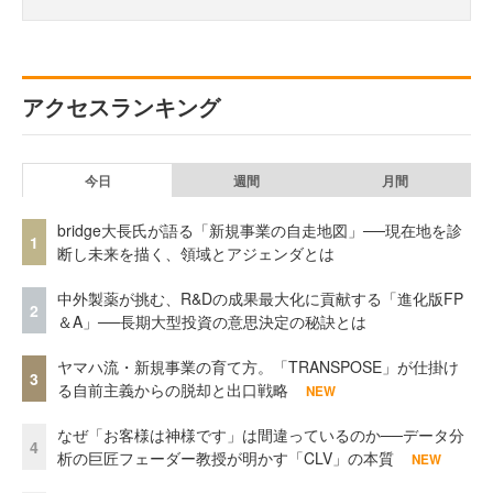
アクセスランキング
今日
週間
月間
bridge大長氏が語る「新規事業の自走地図」──現在地を診
1
断し未来を描く、領域とアジェンダとは
中外製薬が挑む、R&Dの成果最大化に貢献する「進化版FP
2
＆A」──長期大型投資の意思決定の秘訣とは
ヤマハ流・新規事業の育て方。「TRANSPOSE」が仕掛け
3
る自前主義からの脱却と出口戦略
NEW
なぜ「お客様は神様です」は間違っているのか──データ分
4
析の巨匠フェーダー教授が明かす「CLV」の本質
NEW