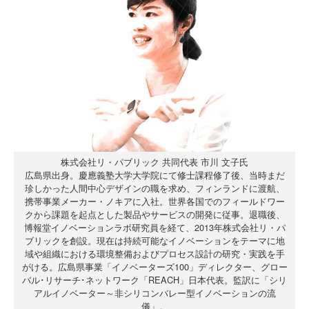
株式会社リ・パブリック 共同代表 市川 文子氏
広島県出身。慶應義塾大学大学院にて修士課程修了後、当時まだ
珍しかった人間中心デザインの職を求め、フィンランドに渡航、
携帯事業メーカー・ノキアに入社。世界各国でのフィールドワー
クから課題を起点とした製品やサービスの開発に従事。退職後、
博報堂イノベーションラボ研究員を経て、2013年株式会社リ・パ
ブリックを創設。現在は持続可能なイノベーションをテーマに地
域や組織における環境整備およびプロセス設計の研究・実践を手
がける。広島県事業「イノベーターズ100」ディレクター、グロー
バル･リサーチ･ネットワーク「REACH」日本代表。監訳に「シリ
アルイノベーター～非シリコンバレー型イノベーションの流
儀」。