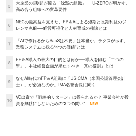
大企業の6割超が陥る「沈黙の組織」──U-ZEROが明かす、
5
高め合う組織への変革要件
NECの最高益を支えた、FP＆Aによる短期と長期利益のジ
6
レンマ克服──経営可視化と人材育成の秘訣とは
「AIで作れるからSaaSは不要」は本当か。ラクスが示す、
7
業務システムに残る“4つの価値”とは
FP＆A導入の最大の目的とは何か──導入を阻む「二つの
8
壁」、本社経営企画が果たすべき「真の役割」とは
なぜAI時代のFP＆A組織に「US-CMA（米国公認管理会計
9
士）」が必須なのか。IMA名誉会長に聞く
VC出資で「戦略的リターン」は得られるか？ 事業会社が投
10
資を無駄にしないための“3つの問い”
NEW