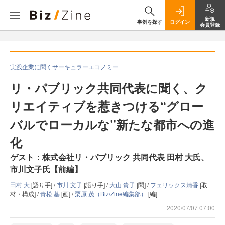
新規
事例を探す
ログイン
会員登録
実践企業に聞くサーキュラーエコノミー
リ・パブリック共同代表に聞く、ク
リエイティブを惹きつける“グロー
バルでローカルな”新たな都市への進
化
ゲスト：株式会社リ・パブリック 共同代表 田村 大氏、
市川文子氏【前編】
田村 大
[語り手] /
市川 文子
[語り手] /
大山 貴子
[聞] /
フェリックス清香
[取
材・構成] /
青松 基
[画] /
栗原 茂（Biz/Zine編集部）
[編]
2020/07/07 07:00