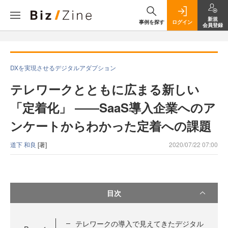
新規
事例を探す
ログイン
会員登録
DXを実現させるデジタルアダプション
テレワークとともに広まる新しい
「定着化」 ――SaaS導入企業へのア
ンケートからわかった定着への課題
道下 和良
[著]
2020/07/22 07:00
目次
テレワークの導入で見えてきたデジタル