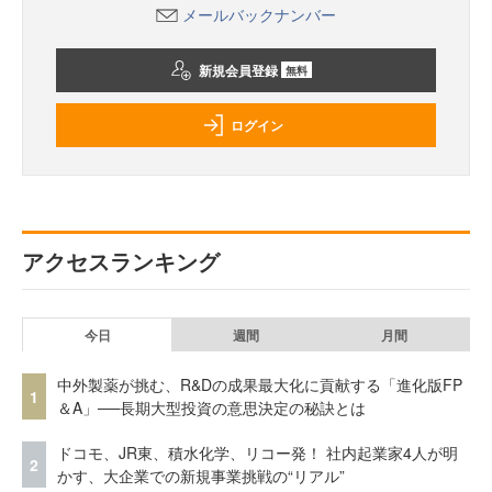
メールバックナンバー
新規会員登録
無料
ログイン
アクセスランキング
今日
週間
月間
中外製薬が挑む、R&Dの成果最大化に貢献する「進化版FP
1
＆A」──長期大型投資の意思決定の秘訣とは
ドコモ、JR東、積水化学、リコー発！ 社内起業家4人が明
2
かす、大企業での新規事業挑戦の“リアル”