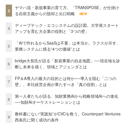
ヤマハ流・新規事業の育て方。「TRANSPOSE」が仕掛け
3
る自前主義からの脱却と出口戦略
NEW
ディープテック・エコシステムの設計図。大学発スタート
4
アップを育む大企業の役割と「3つの壁」
「AIで作れるからSaaSは不要」は本当か。ラクスが示す、
5
業務システムに残る“4つの価値”とは
bridge大長氏が語る「新規事業の自走地図」──現在地を診
6
断し未来を描く、領域とアジェンダとは
FP＆A導入の最大の目的とは何か──導入を阻む「二つの
7
壁」、本社経営企画が果たすべき「真の役割」とは
第一人者たちが語る、知財業務AIから戦略領域AIへの進化
8
──知財AIオーケストレーションとは
教科書にない“実践知”がCVCを救う。Counterpart Ventures
9
西条氏に聞く成功の条件