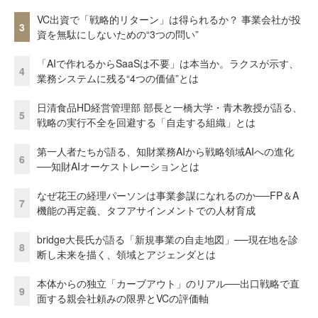
VC出資で「戦略的リターン」は得られるか？ 事業会社が投
3
資を無駄にしないための“3つの問い”
「AIで作れるからSaaSは不要」は本当か。ラクスが示す、
4
業務システムに残る“4つの価値”とは
日清食品HD経営管理部 部長と一橋大学・青木教授が語る、
5
戦略の実行不全を回避する「自走する組織」とは
第一人者たちが語る、知財業務AIから戦略領域AIへの進化
6
──知財AIオーケストレーションとは
なぜ花王の経理パーソンは事業参謀になれるのか──FP＆A
7
機能の再定義、タフアサインメントでの人材育成
bridge大長氏が語る「新規事業の自走地図」──現在地を診
8
断し未来を描く、領域とアジェンダとは
本体からの独立「カーブアウト」のリアル──出口戦略で直
9
面する親会社頼みの限界とVCの評価軸