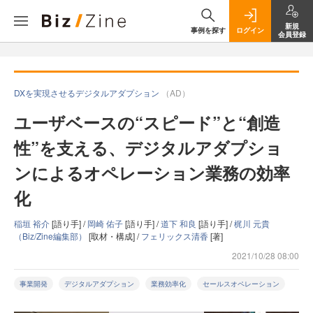
新規
事例を探す
ログイン
会員登録
DXを実現させるデジタルアダプション
（AD）
ユーザベースの“スピード”と“創造
性”を支える、デジタルアダプショ
ンによるオペレーション業務の効率
化
稲垣 裕介
[語り手] /
岡崎 佑子
[語り手] /
道下 和良
[語り手] /
梶川 元貴
（Biz/Zine編集部）
[取材・構成] /
フェリックス清香
[著]
2021/10/28 08:00
事業開発
デジタルアダプション
業務効率化
セールスオペレーション