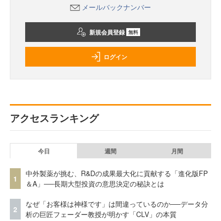
メールバックナンバー
新規会員登録
無料
ログイン
アクセスランキング
今日
週間
月間
中外製薬が挑む、R&Dの成果最大化に貢献する「進化版FP
1
＆A」──長期大型投資の意思決定の秘訣とは
なぜ「お客様は神様です」は間違っているのか──データ分
2
析の巨匠フェーダー教授が明かす「CLV」の本質