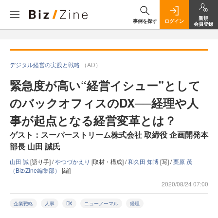
新規
事例を探す
ログイン
会員登録
デジタル経営の実践と戦略
（AD）
緊急度が高い“経営イシュー”として
のバックオフィスのDX──経理や人
事が起点となる経営変革とは？
ゲスト：スーパーストリーム株式会社 取締役 企画開発本
部長 山田 誠氏
山田 誠
[語り手] /
やつづかえり
[取材・構成] /
和久田 知博
[写] /
栗原 茂
（Biz/Zine編集部）
[編]
2020/08/24 07:00
企業戦略
人事
DX
ニューノーマル
経理