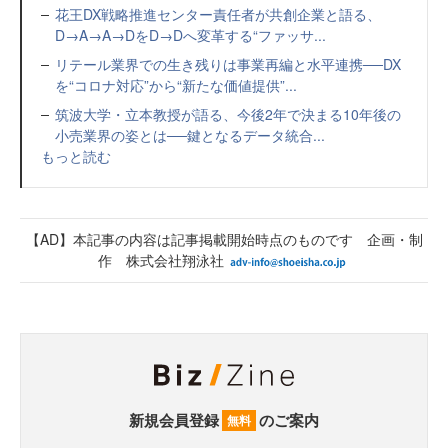
花王DX戦略推進センター責任者が共創企業と語る、
D→A→A→DをD→Dへ変革する“ファッサ...
リテール業界での生き残りは事業再編と水平連携──DX
を“コロナ対応”から“新たな価値提供”...
筑波大学・立本教授が語る、今後2年で決まる10年後の
小売業界の姿とは──鍵となるデータ統合...
もっと読む
【AD】本記事の内容は記事掲載開始時点のものです 企画・制
作 株式会社翔泳社
新規会員登録
のご案内
無料