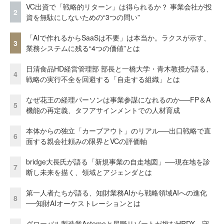
VC出資で「戦略的リターン」は得られるか？ 事業会社が投
2
資を無駄にしないための“3つの問い”
「AIで作れるからSaaSは不要」は本当か。ラクスが示す、
3
業務システムに残る“4つの価値”とは
日清食品HD経営管理部 部長と一橋大学・青木教授が語る、
4
戦略の実行不全を回避する「自走する組織」とは
なぜ花王の経理パーソンは事業参謀になれるのか──FP＆A
5
機能の再定義、タフアサインメントでの人材育成
本体からの独立「カーブアウト」のリアル──出口戦略で直
6
面する親会社頼みの限界とVCの評価軸
bridge大長氏が語る「新規事業の自走地図」──現在地を診
7
断し未来を描く、領域とアジェンダとは
第一人者たちが語る、知財業務AIから戦略領域AIへの進化
8
──知財AIオーケストレーションとは
グローバル製造業Astemoと星野リゾートが挑むHRDX。守