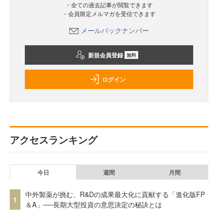
・全ての過去記事が閲覧できます
・会員限定メルマガを受信できます
メールバックナンバー
新規会員登録
無料
ログイン
アクセスランキング
今日
週間
月間
中外製薬が挑む、R&Dの成果最大化に貢献する「進化版FP
1
＆A」──長期大型投資の意思決定の秘訣とは