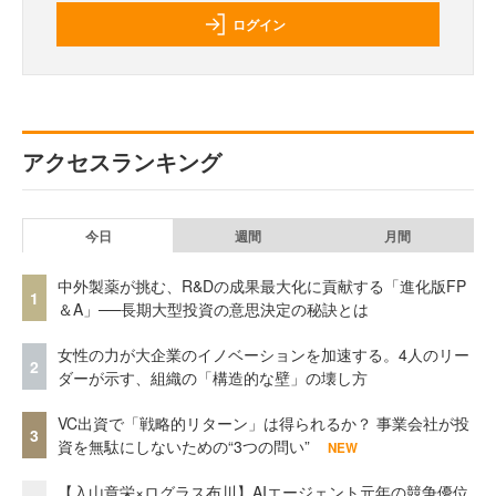
ログイン
アクセスランキング
今日
週間
月間
中外製薬が挑む、R&Dの成果最大化に貢献する「進化版FP
1
＆A」──長期大型投資の意思決定の秘訣とは
女性の力が大企業のイノベーションを加速する。4人のリー
2
ダーが示す、組織の「構造的な壁」の壊し方
VC出資で「戦略的リターン」は得られるか？ 事業会社が投
3
資を無駄にしないための“3つの問い”
NEW
【入山章栄×ログラス布川】AIエージェント元年の競争優位