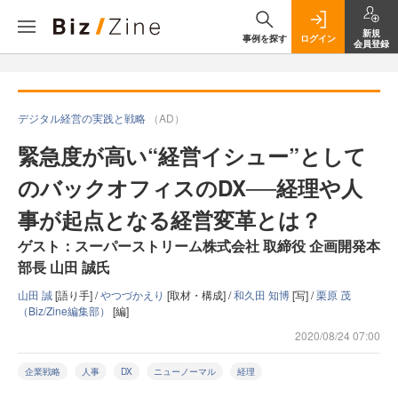
新規
事例を探す
ログイン
会員登録
デジタル経営の実践と戦略
（AD）
緊急度が高い“経営イシュー”として
のバックオフィスのDX──経理や人
事が起点となる経営変革とは？
ゲスト：スーパーストリーム株式会社 取締役 企画開発本
部長 山田 誠氏
山田 誠
[語り手] /
やつづかえり
[取材・構成] /
和久田 知博
[写] /
栗原 茂
（Biz/Zine編集部）
[編]
2020/08/24 07:00
企業戦略
人事
DX
ニューノーマル
経理