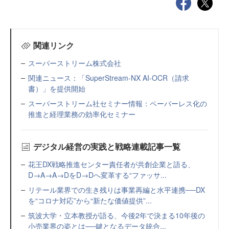
関連リンク
スーパーストリーム株式会社
関連ニュース：「SuperStream-NX AI-OCR（請求
書）」を提供開始
スーパーストリーム社セミナー情報：ペーパーレス化の
推進と経理業務の効率化セミナー
デジタル経営の実践と戦略連載記事一覧
花王DX戦略推進センター責任者が共創企業と語る、
D→A→A→DをD→Dへ変革する“ファッサ...
リテール業界での生き残りは事業再編と水平連携──DX
を“コロナ対応”から“新たな価値提供”...
筑波大学・立本教授が語る、今後2年で決まる10年後の
小売業界の姿とは──鍵となるデータ統合...