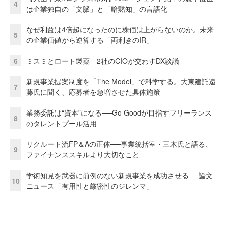
4
は企業独自の「文脈」と「暗黙知」の言語化
なぜ利益は4倍超になったのに株価は上がらないのか。未来
5
の企業価値から逆算する「両利きのIR」
6
ミスミとロート製薬 2社のCIOが交わすDX談議
新規事業提案制度を「The Model」で科学する。大東建託遠
7
藤氏に聞く、応募者を急増させた具体施策
業務委託は“資本”になる──Go Goodが目指すフリーランス
8
のタレントプール活用
リクルート流FP＆Aの正体──事業統括室・三木氏と語る、
9
ファイナンススキルより大切なこと
学術知見を武器に前例のない新規事業を成功させる──論文
10
ニュース「有用性と厳密性のジレンマ」