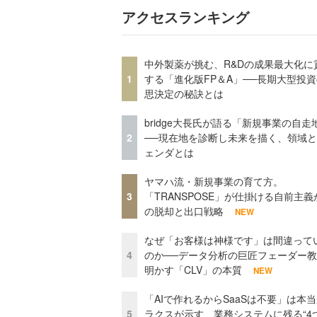
アクセスランキング
中外製薬が挑む、R&Dの成果最大化に
1
する「進化版FP＆A」──長期大型投
思決定の秘訣とは
bridge大長氏が語る「新規事業の自走
2
──現在地を診断し未来を描く、領域
ェンダとは
ヤマハ流・新規事業の育て方。
3
「TRANSPOSE」が仕掛ける自前主義
の脱却と出口戦略
NEW
なぜ「お客様は神様です」は間違って
4
のか──データ分析の巨匠フェーダー
明かす「CLV」の本質
NEW
「AIで作れるからSaaSは不要」は本
5
ラクスが示す、業務システムに残る“4