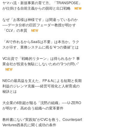
ヤマハ流・新規事業の育て方。「TRANSPOSE」
が仕掛ける自前主義からの脱却と出口戦略
NEW
なぜ「お客様は神様です」は間違っているのか
──データ分析の巨匠フェーダー教授が明かす
「CLV」の本質
NEW
「AIで作れるからSaaSは不要」は本当か。ラク
スが示す、業務システムに残る“4つの価値”とは
VC出資で「戦略的リターン」は得られるか？ 事
業会社が投資を無駄にしないための“3つの問い”
NEW
NECの最高益を支えた、FP＆Aによる短期と長期
利益のジレンマ克服──経営可視化と人材育成の
秘訣とは
大企業の6割超が陥る「沈黙の組織」──U-ZERO
が明かす、高め合う組織への変革要件
教科書にない“実践知”がCVCを救う。Counterpart
Ventures西条氏に聞く成功の条件