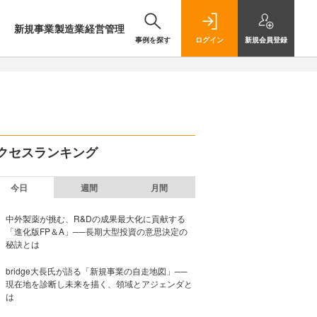
新規事業
製造業
経営管理
事例を探す
ログイン
新規
会員登録
クセスランキング
今日
週間
月間
中外製薬が挑む、R&Dの成果最大化に貢献する
「進化版FP＆A」──長期大型投資の意思決定の
秘訣とは
bridge大長氏が語る「新規事業の自走地図」──
現在地を診断し未来を描く、領域とアジェンダと
は