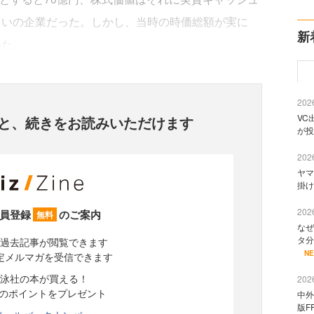
くらいの企業だった。しかし、当時の時価総額が実に
新
いた。
2026
VC
と、
続きをお読みいただけます
が投
2026
ヤマ
掛け
2026
員登録
のご案内
無料
なぜ
タ分
過去記事が閲覧できます
N
定メルマガを受信できます
泳社の本が買える！
2026
分のポイントをプレゼント
中外
版F