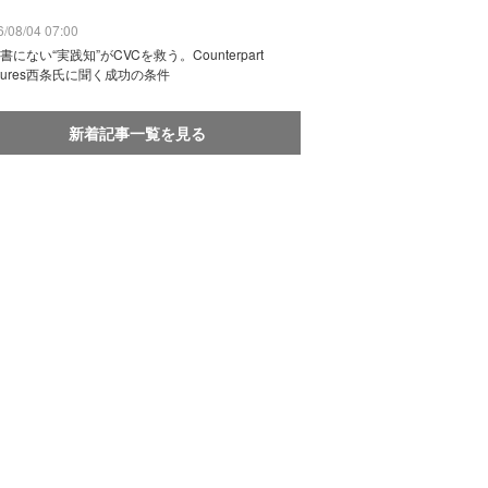
/08/04 07:00
書にない“実践知”がCVCを救う。Counterpart
ntures西条氏に聞く成功の条件
新着記事一覧を見る