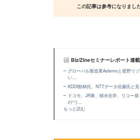
この記事は参考になりまし
Biz/Zineセミナーレポート連
グローバル製造業Astemoと星野リ
い...
KDDI館林氏、NTTデータ佐藤氏と見
ドコモ、JR東、積水化学、リコー発
の“リ...
もっと読む