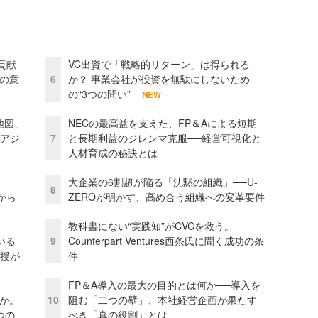
貢献
VC出資で「戦略的リターン」は得られる
資の意
6
か？ 事業会社が投資を無駄にしないため
の“3つの問い”
NEW
地図」
NECの最高益を支えた、FP＆Aによる短期
とアジ
7
と長期利益のジレンマ克服──経営可視化と
人材育成の秘訣とは
大企業の6割超が陥る「沈黙の組織」──U-
8
から
ZEROが明かす、高め合う組織への変革要件
教科書にない“実践知”がCVCを救う。
いる
9
Counterpart Ventures西条氏に聞く成功の条
教授が
件
FP＆A導入の最大の目的とは何か──導入を
当か。
10
阻む「二つの壁」、本社経営企画が果たす
つの
べき「真の役割」とは