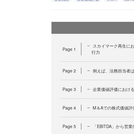
スカイマーク再生に
Page
1
行力
Page
2
例えば、法務担当者
Page
3
企業価値評価における
Page
4
M＆Aでの株式価値評
Page
5
「EBITDA」から