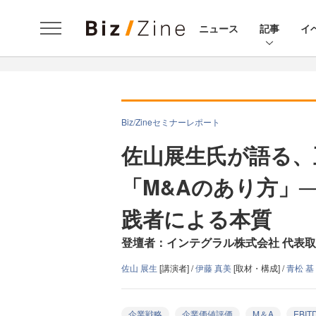
ニュース
記事
イ
Biz/Zineセミナーレポート
佐山展生氏が語る、
「M&Aのあり方」
践者による本質
登壇者：インテグラル株式会社 代表取
佐山 展生
[講演者] /
伊藤 真美
[取材・構成] /
青松 基
企業戦略
企業価値評価
M＆A
EBIT