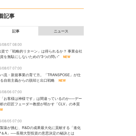
着記事
記事
ニュース
/08/07 08:00
出資で「戦略的リターン」は得られるか？ 事業会社
資を無駄にしないための“3つの問い”
NEW
/08/07 07:00
ハ流・新規事業の育て方。「TRANSPOSE」が仕
る自前主義からの脱却と出口戦略
NEW
/08/06 07:00
「お客様は神様です」は間違っているのか──デー
析の巨匠フェーダー教授が明かす「CLV」の本質
EW
/08/05 07:00
製薬が挑む、R&Dの成果最大化に貢献する「進化
P＆A」──長期大型投資の意思決定の秘訣とは