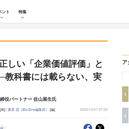
ベント
特集
正しい「企業価値評価」と
ア
──教科書には載らない、実
1
締役パートナー 佐山展生氏
[画] /
栗原 茂（Biz/Zine編集部）
[編]
2020/10/07 07:00
2
DA