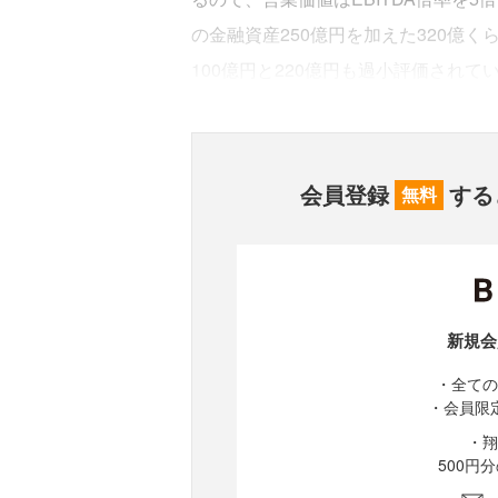
の金融資産250億円を加えた320億
100億円と220億円も過小評価されて
会員登録
する
無料
新規会
・全ての
・会員限
・翔
500円