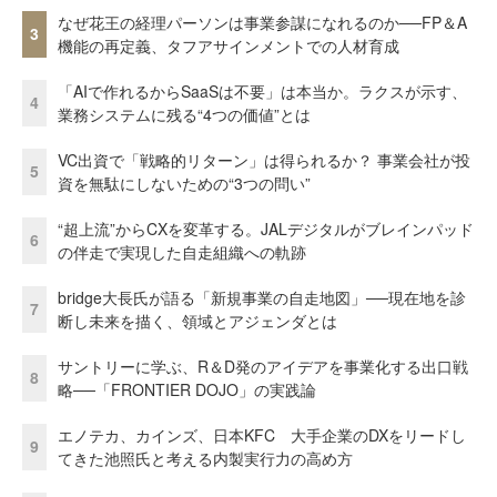
なぜ花王の経理パーソンは事業参謀になれるのか──FP＆A
3
機能の再定義、タフアサインメントでの人材育成
「AIで作れるからSaaSは不要」は本当か。ラクスが示す、
4
業務システムに残る“4つの価値”とは
VC出資で「戦略的リターン」は得られるか？ 事業会社が投
5
資を無駄にしないための“3つの問い”
“超上流”からCXを変革する。JALデジタルがブレインパッド
6
の伴走で実現した自走組織への軌跡
bridge大長氏が語る「新規事業の自走地図」──現在地を診
7
断し未来を描く、領域とアジェンダとは
サントリーに学ぶ、R＆D発のアイデアを事業化する出口戦
8
略──「FRONTIER DOJO」の実践論
エノテカ、カインズ、日本KFC 大手企業のDXをリードし
9
てきた池照氏と考える内製実行力の高め方