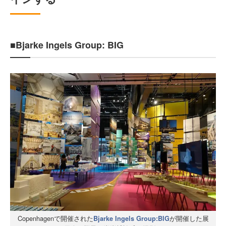
■Bjarke Ingels Group: BIG
Copenhagenで開催された
が開催した展
Bjarke Ingels Group:BIG