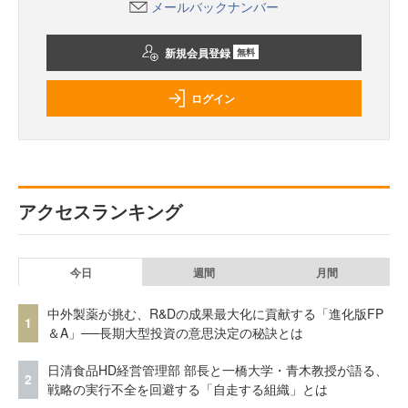
メールバックナンバー
新規会員登録
無料
ログイン
アクセスランキング
今日
週間
月間
中外製薬が挑む、R&Dの成果最大化に貢献する「進化版FP
1
＆A」──長期大型投資の意思決定の秘訣とは
日清食品HD経営管理部 部長と一橋大学・青木教授が語る、
2
戦略の実行不全を回避する「自走する組織」とは