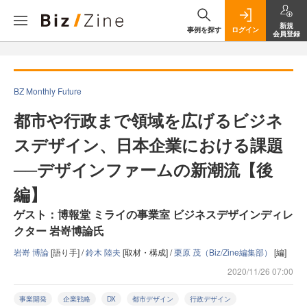
新規
事例を探す
ログイン
会員登録
BZ Monthly Future
都市や行政まで領域を広げるビジネ
スデザイン、日本企業における課題
──デザインファームの新潮流【後
編】
ゲスト：博報堂 ミライの事業室 ビジネスデザインディレ
クター 岩嵜博論氏
岩嵜 博論
[語り手] /
鈴木 陸夫
[取材・構成] /
栗原 茂（Biz/Zine編集部）
[編]
2020/11/26 07:00
事業開発
企業戦略
DX
都市デザイン
行政デザイン