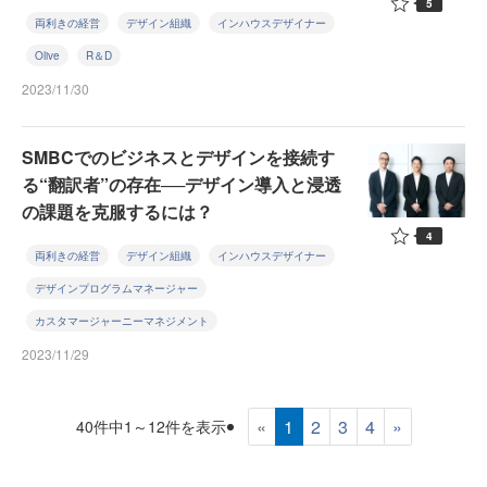
5
両利きの経営
デザイン組織
インハウスデザイナー
Olive
R＆D
2023/11/30
SMBCでのビジネスとデザインを接続す
る“翻訳者”の存在──デザイン導入と浸透
の課題を克服するには？
4
両利きの経営
デザイン組織
インハウスデザイナー
デザインプログラムマネージャー
カスタマージャーニーマネジメント
2023/11/29
«
1
2
3
4
»
40件中1～12件を表示