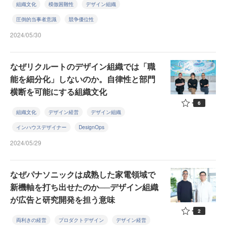
組織文化
模倣困難性
デザイン組織
圧倒的当事者意識
競争優位性
2024/05/30
なぜリクルートのデザイン組織では「職
能を細分化」しないのか。自律性と部門
横断を可能にする組織文化
6
組織文化
デザイン経営
デザイン組織
インハウスデザイナー
DesignOps
2024/05/29
なぜパナソニックは成熟した家電領域で
新機軸を打ち出せたのか──デザイン組織
が広告と研究開発を担う意味
2
両利きの経営
プロダクトデザイン
デザイン経営