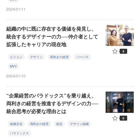
2024/01/11
組織の中に既に存在する価値を発見し、
統合するデザイナーの力──仲介者として
拡張したキャリアの現在地
5
ビジョン
デザイン
両利きの経営
パーパス
MVV
2024/01/10
“企業経営のパラドックス”を乗り越え、
両利きの経営を推進するデザインの力──
統合思考が必要な理由とは
0
組織文化
両利きの経営
統合
デザイン組織
パラドックス