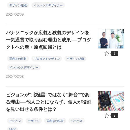
デザイン組織
インハウスデザイナー
2024/02/09
パナソニックが広義と狭義のデザインを
一気通貫で取り組む理由と成果──プロダ
クトへの新・原点回帰とは
6
両利きの経営
プロダクトデザイン
デザイン組織
インハウスデザイナー
2024/02/08
ビジョンが“北極星”ではなく“舞台”であ
る理由──他人ごとにならず、個人が役割
を見い出せる条件とは？
3
ビジョン
デザイン
両利きの経営
パーパス
MVV