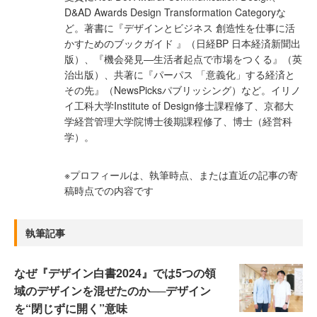
D&AD Awards Design Transformation Categoryな
ど。著書に『デザインとビジネス 創造性を仕事に活
かすためのブックガイド 』（日経BP 日本経済新聞出
版）、『機会発見―生活者起点で市場をつくる』（英
治出版）、共著に『パーパス 「意義化」する経済と
その先』（NewsPicksパブリッシング）など。イリノ
イ工科大学Institute of Design修士課程修了、京都大
学経営管理大学院博士後期課程修了、博士（経営科
学）。
※プロフィールは、執筆時点、または直近の記事の寄
稿時点での内容です
執筆記事
なぜ『デザイン白書2024』では5つの領
域のデザインを混ぜたのか──デザイン
を“閉じずに開く”意味