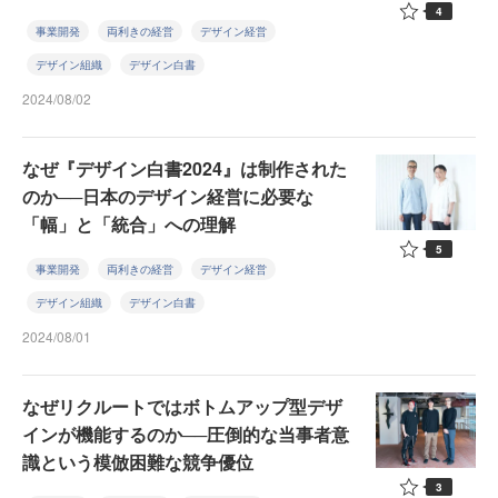
4
事業開発
両利きの経営
デザイン経営
デザイン組織
デザイン白書
2024/08/02
なぜ『デザイン白書2024』は制作された
のか──日本のデザイン経営に必要な
「幅」と「統合」への理解
5
事業開発
両利きの経営
デザイン経営
デザイン組織
デザイン白書
2024/08/01
なぜリクルートではボトムアップ型デザ
インが機能するのか──圧倒的な当事者意
識という模倣困難な競争優位
3