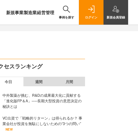
新規事業
製造業
経営管理
事例を探す
ログイン
新規
会員登録
クセスランキング
今日
週間
月間
中外製薬が挑む、R&Dの成果最大化に貢献する
「進化版FP＆A」──長期大型投資の意思決定の
秘訣とは
VC出資で「戦略的リターン」は得られるか？ 事
業会社が投資を無駄にしないための“3つの問い”
NEW