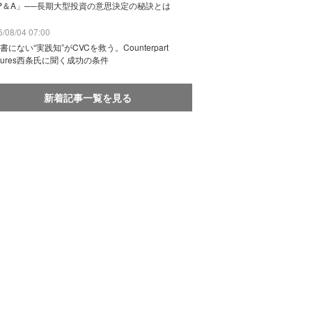
P＆A」──長期大型投資の意思決定の秘訣とは
/08/04 07:00
書にない“実践知”がCVCを救う。Counterpart
ntures西条氏に聞く成功の条件
新着記事一覧を見る