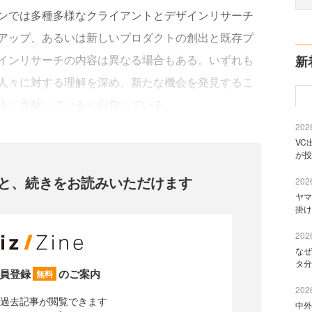
ンでは多種多様なクライアントとデザインリサーチ
アップ、あるいは新しいプロダクトの創出と既存プ
インリサーチの内容は異なる場合もある。いずれも
新
人々に対する理解を深め、新たな機会を発見するこ
上に貢献していると自負している。
2026
VC
が投
と、
続きをお読みいただけます
2026
ヤマ
掛け
2026
なぜ
タ分
員登録
のご案内
無料
2026
過去記事が閲覧できます
中外