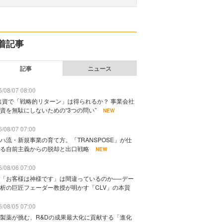
着記事
記事
ニュース
/08/07 08:00
出資で「戦略的リターン」は得られるか？ 事業会社
資を無駄にしないための“3つの問い”
NEW
/08/07 07:00
ハ流・新規事業の育て方。「TRANSPOSE」が仕
る自前主義からの脱却と出口戦略
NEW
/08/06 07:00
「お客様は神様です」は間違っているのか──デー
析の巨匠フェーダー教授が明かす「CLV」の本質
/08/05 07:00
製薬が挑む、R&Dの成果最大化に貢献する「進化