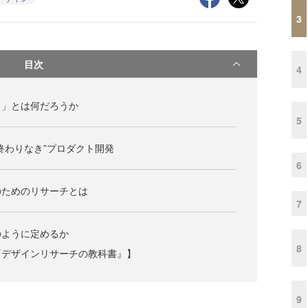
3
目次
4
ト」とは何だろうか
5
終わりなき”プロダクト開発
6
のためのリサーチとは
7
のように定めるか
8
『デザインリサーチの教科書』】
9