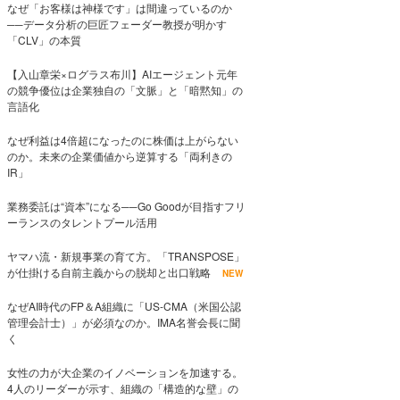
なぜ「お客様は神様です」は間違っているのか
──データ分析の巨匠フェーダー教授が明かす
「CLV」の本質
【入山章栄×ログラス布川】AIエージェント元年
の競争優位は企業独自の「文脈」と「暗黙知」の
言語化
なぜ利益は4倍超になったのに株価は上がらない
のか。未来の企業価値から逆算する「両利きの
IR」
業務委託は“資本”になる──Go Goodが目指すフリ
ーランスのタレントプール活用
ヤマハ流・新規事業の育て方。「TRANSPOSE」
が仕掛ける自前主義からの脱却と出口戦略
NEW
なぜAI時代のFP＆A組織に「US-CMA（米国公認
管理会計士）」が必須なのか。IMA名誉会長に聞
く
女性の力が大企業のイノベーションを加速する。
4人のリーダーが示す、組織の「構造的な壁」の