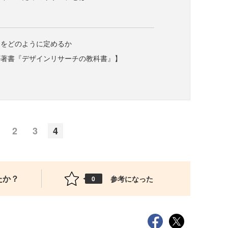
囲をどのように定めるか
の著書『デザインリサーチの教科書』】
2
3
4
たか？
参考になった
0