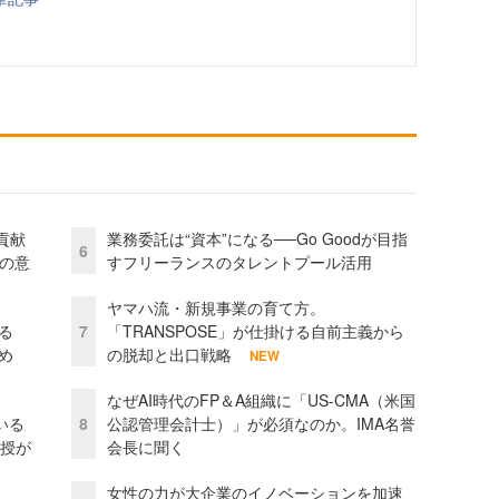
貢献
業務委託は“資本”になる──Go Goodが目指
6
資の意
すフリーランスのタレントプール活用
ヤマハ流・新規事業の育て方。
る
7
「TRANSPOSE」が仕掛ける自前主義から
め
の脱却と出口戦略
NEW
なぜAI時代のFP＆A組織に「US-CMA（米国
いる
8
公認管理会計士）」が必須なのか。IMA名誉
教授が
会長に聞く
女性の力が大企業のイノベーションを加速