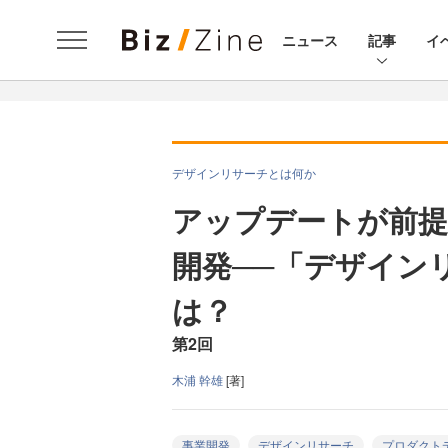
ニュース
記事
イ
デザインリサーチとは何か
アップデートが前提
開発──「デザイン
は？
第2回
木浦 幹雄
[著]
事業開発
デザインリサーチ
プロダクト