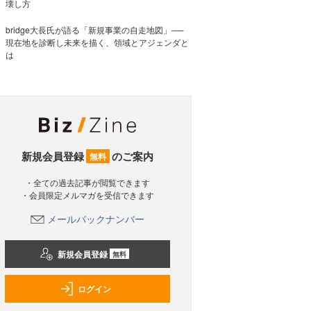
壊し方
bridge大長氏が語る「新規事業の自走地図」──
現在地を診断し未来を描く、領域とアジェンダと
は
新規会員登録
のご案内
無料
・全ての過去記事が閲覧できます
・会員限定メルマガを受信できます
メールバックナンバー
新規会員登録
無料
ログイン