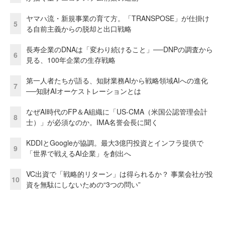
ヤマハ流・新規事業の育て方。「TRANSPOSE」が仕掛け
5
る自前主義からの脱却と出口戦略
長寿企業のDNAは「変わり続けること」──DNPの調査から
6
見る、100年企業の生存戦略
第一人者たちが語る、知財業務AIから戦略領域AIへの進化
7
──知財AIオーケストレーションとは
なぜAI時代のFP＆A組織に「US-CMA（米国公認管理会計
8
士）」が必須なのか。IMA名誉会長に聞く
KDDIとGoogleが協調。最大3億円投資とインフラ提供で
9
「世界で戦えるAI企業」を創出へ
VC出資で「戦略的リターン」は得られるか？ 事業会社が投
10
資を無駄にしないための“3つの問い”