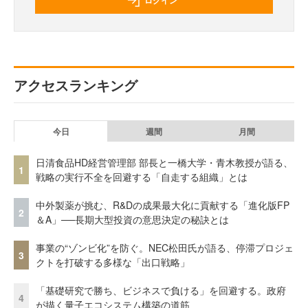
ログイン
アクセスランキング
今日
週間
月間
日清食品HD経営管理部 部長と一橋大学・青木教授が語る、
1
戦略の実行不全を回避する「自走する組織」とは
中外製薬が挑む、R&Dの成果最大化に貢献する「進化版FP
2
＆A」──長期大型投資の意思決定の秘訣とは
事業の“ゾンビ化”を防ぐ。NEC松田氏が語る、停滞プロジェ
3
クトを打破する多様な「出口戦略」
「基礎研究で勝ち、ビジネスで負ける」を回避する。政府
4
が描く量子エコシステム構築の道筋