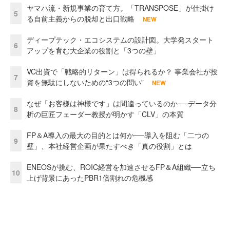
ヤマハ流・新規事業の育て方。「TRANSPOSE」が仕掛け
5
る自前主義からの脱却と出口戦略
NEW
ディープテック・エコシステムの設計図。大学発スタート
6
アップを育む大企業の役割と「3つの壁」
VC出資で「戦略的リターン」は得られるか？ 事業会社が投
7
資を無駄にしないための“3つの問い”
NEW
なぜ「お客様は神様です」は間違っているのか──データ分
8
析の巨匠フェーダー教授が明かす「CLV」の本質
FP＆A導入の最大の目的とは何か──導入を阻む「二つの
9
壁」、本社経営企画が果たすべき「真の役割」とは
ENEOSが挑む、ROIC経営を加速させるFP＆A組織──立ち
10
上げ背景にあったPBR1倍割れの危機感