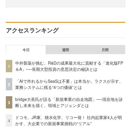
アクセスランキング
今日
週間
月間
中外製薬が挑む、R&Dの成果最大化に貢献する「進化版FP
1
＆A」──長期大型投資の意思決定の秘訣とは
「AIで作れるからSaaSは不要」は本当か。ラクスが示す、
2
業務システムに残る“4つの価値”とは
bridge大長氏が語る「新規事業の自走地図」──現在地を診
3
断し未来を描く、領域とアジェンダとは
ドコモ、JR東、積水化学、リコー発！ 社内起業家4人が明
4
かす、大企業での新規事業挑戦の“リアル”