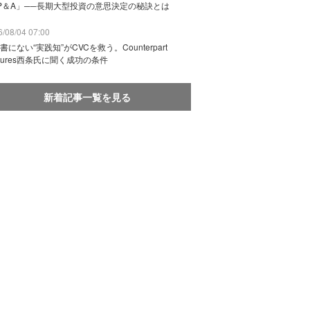
P＆A」──長期大型投資の意思決定の秘訣とは
/08/04 07:00
書にない“実践知”がCVCを救う。Counterpart
ntures西条氏に聞く成功の条件
新着記事一覧を見る