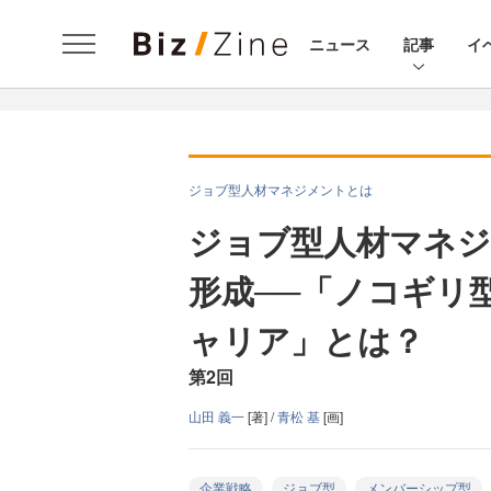
ニュース
記事
イ
ジョブ型人材マネジメントとは
ジョブ型人材マネ
形成──「ノコギリ
ャリア」とは？
第2回
山田 義一
[著] /
青松 基
[画]
企業戦略
ジョブ型
メンバーシップ型