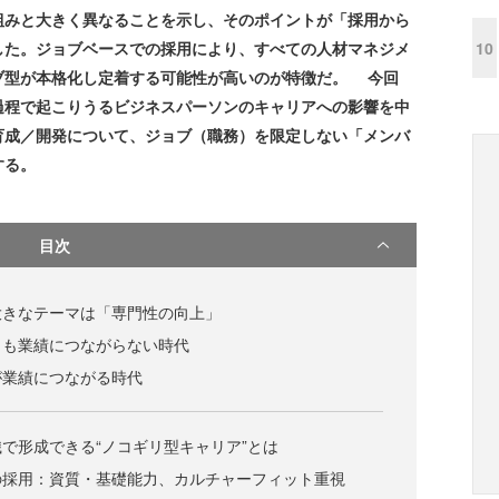
組みと大きく異なることを示し、そのポイントが「採用から
10
した。ジョブベースでの採用により、すべての人材マネジメ
ブ型が本格化し定着する可能性が高いのが特徴だ。 今回
過程で起こりうるビジネスパーソンのキャリアへの影響を中
育成／開発について、ジョブ（職務）を限定しない「メンバ
する。
目次
大きなテーマは「専門性の向上」
しも業績につながらない時代
が業績につながる時代
で形成できる“ノコギリ型キャリア”とは
の採用：資質・基礎能力、カルチャーフィット重視