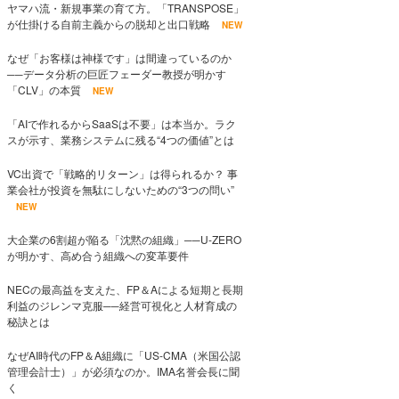
ヤマハ流・新規事業の育て方。「TRANSPOSE」
が仕掛ける自前主義からの脱却と出口戦略
NEW
なぜ「お客様は神様です」は間違っているのか
──データ分析の巨匠フェーダー教授が明かす
「CLV」の本質
NEW
「AIで作れるからSaaSは不要」は本当か。ラク
スが示す、業務システムに残る“4つの価値”とは
VC出資で「戦略的リターン」は得られるか？ 事
業会社が投資を無駄にしないための“3つの問い”
NEW
大企業の6割超が陥る「沈黙の組織」──U-ZERO
が明かす、高め合う組織への変革要件
NECの最高益を支えた、FP＆Aによる短期と長期
利益のジレンマ克服──経営可視化と人材育成の
秘訣とは
なぜAI時代のFP＆A組織に「US-CMA（米国公認
管理会計士）」が必須なのか。IMA名誉会長に聞
く