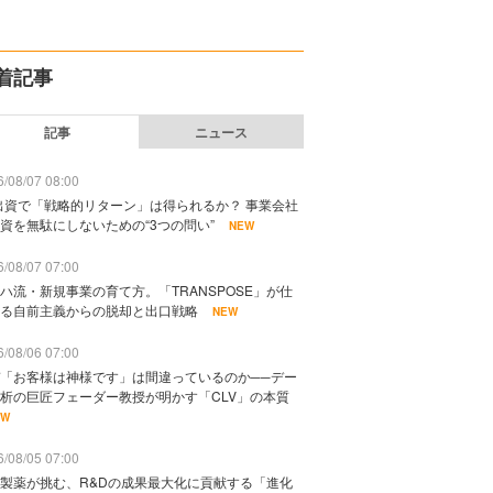
着記事
記事
ニュース
/08/07 08:00
出資で「戦略的リターン」は得られるか？ 事業会社
資を無駄にしないための“3つの問い”
NEW
/08/07 07:00
ハ流・新規事業の育て方。「TRANSPOSE」が仕
る自前主義からの脱却と出口戦略
NEW
/08/06 07:00
「お客様は神様です」は間違っているのか──デー
析の巨匠フェーダー教授が明かす「CLV」の本質
EW
/08/05 07:00
製薬が挑む、R&Dの成果最大化に貢献する「進化