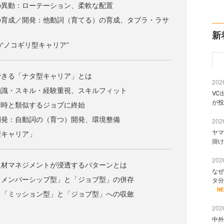
の異動：ローテーション、柔軟な配置
の育成／開発：他動詞（育てる）の育成、タブラ・ラサ
新
“ノコギリ型キャリア”
できる「ナタ型キャリア」とは
2026
知識・スキル・経験重視、スキルフィット
VC
が投
用時と類似するジョブに終始
開発：自動詞の（育つ）開発、環境整備
2026
ヤマ
型キャリア」
掛け
2026
人材マネジメントが浸透するパターンとは
なぜ
「メンバーシップ型」と「ジョブ型」の併存
タ分
N
：「ミッション型」と「ジョブ型」への収斂
？
2026
中外