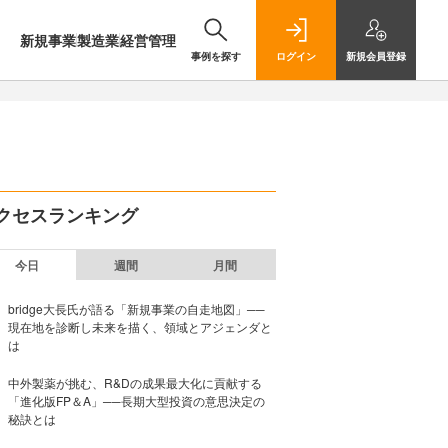
新規事業
製造業
経営管理
事例を探す
ログイン
新規
会員登録
クセスランキング
今日
週間
月間
bridge大長氏が語る「新規事業の自走地図」──
現在地を診断し未来を描く、領域とアジェンダと
は
中外製薬が挑む、R&Dの成果最大化に貢献する
「進化版FP＆A」──長期大型投資の意思決定の
秘訣とは