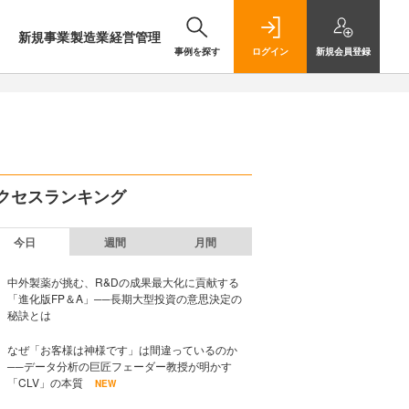
新規事業
製造業
経営管理
事例を探す
ログイン
新規
会員登録
クセスランキング
今日
週間
月間
中外製薬が挑む、R&Dの成果最大化に貢献する
「進化版FP＆A」──長期大型投資の意思決定の
秘訣とは
なぜ「お客様は神様です」は間違っているのか
──データ分析の巨匠フェーダー教授が明かす
「CLV」の本質
NEW