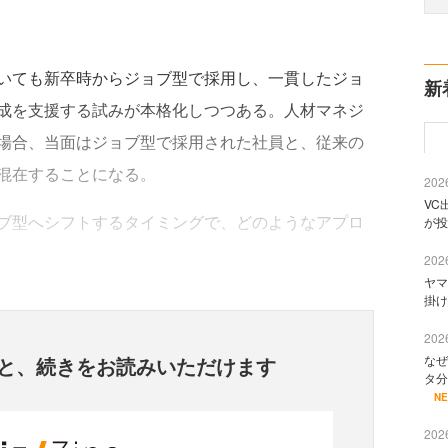
いても新卒時からジョブ型で採用し、一貫したジョ
新
成を支援する試みが本格化しつつある。人材マネジ
場合、当面はジョブ型で採用された社員と、従来の
混在することになる。
2026
VC
ブ型へシフトするタイミングで、どのようなアプロ
が投
。
2026
ヤマ
掛け
2026
と、
続きをお読みいただけます
なぜ
タ分
N
2026