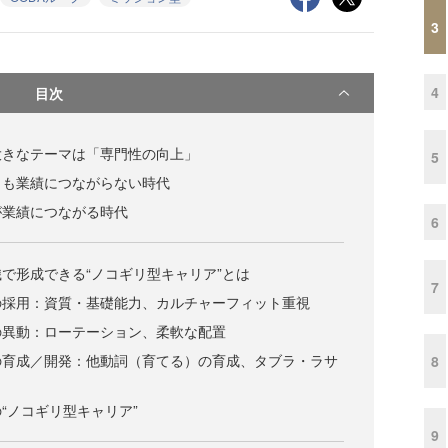
3
4
目次
大きなテーマは「専門性の向上」
5
しも業績につながらない時代
が業績につながる時代
6
で形成できる“ノコギリ型キャリア”とは
7
の採用：資質・基礎能力、カルチャーフィット重視
の異動：ローテーション、柔軟な配置
の育成／開発：他動詞（育てる）の育成、タブラ・ラサ
8
“ノコギリ型キャリア”
9