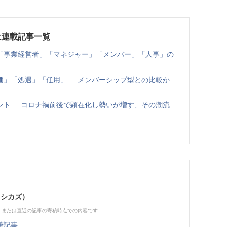
は連載記事一覧
「事業経営者」「マネジャー」「メンバー」「人事」の
価」「処遇」「任用」──メンバーシップ型との比較か
ント──コロナ禍前後で顕在化し勢いが増す、その潮流
ヨシカズ）
、または直近の記事の寄稿時点での内容です
筆記事