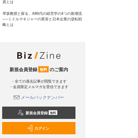
資とは
琴坂教授と探る、AI時代の経営学の4つの新潮流
──ミドルマネジャーの変容と日本企業の逆転戦
略とは
新規会員登録
のご案内
無料
・全ての過去記事が閲覧できます
・会員限定メルマガを受信できます
メールバックナンバー
新規会員登録
無料
ログイン