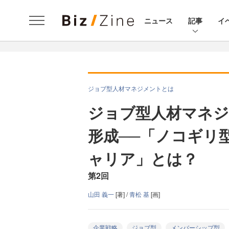
ニュース
記事
イ
ジョブ型人材マネジメントとは
ジョブ型人材マネ
形成──「ノコギリ
ャリア」とは？
第2回
山田 義一
[著] /
青松 基
[画]
企業戦略
ジョブ型
メンバーシップ型