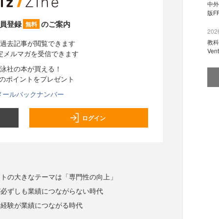
中外
版F
員登録
のご案内
無料
2026
教科
過去記事が閲覧できます
Ve
定メルマガを受信できます
泳社の本が買える！
分のポイントをプレゼント
メールバックナンバー
ログイン
ントの大きなテーマは「専門性の向上」
が必ずしも業績につながらない時代
、経験が業績につながる時代