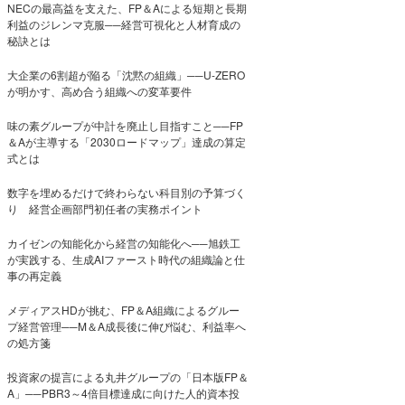
NECの最高益を支えた、FP＆Aによる短期と長期
利益のジレンマ克服──経営可視化と人材育成の
秘訣とは
大企業の6割超が陥る「沈黙の組織」──U-ZERO
が明かす、高め合う組織への変革要件
味の素グループが中計を廃止し目指すこと──FP
＆Aが主導する「2030ロードマップ」達成の算定
式とは
数字を埋めるだけで終わらない科目別の予算づく
り 経営企画部門初任者の実務ポイント
カイゼンの知能化から経営の知能化へ──旭鉄工
が実践する、生成AIファースト時代の組織論と仕
事の再定義
メディアスHDが挑む、FP＆A組織によるグルー
プ経営管理──M＆A成長後に伸び悩む、利益率へ
の処方箋
投資家の提言による丸井グループの「日本版FP＆
A」──PBR3～4倍目標達成に向けた人的資本投