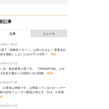
着記事
記事
ニュース
/08/07 08:00
出資で「戦略的リターン」は得られるか？ 事業会社
資を無駄にしないための“3つの問い”
NEW
/08/07 07:00
ハ流・新規事業の育て方。「TRANSPOSE」が仕
る自前主義からの脱却と出口戦略
NEW
/08/06 07:00
「お客様は神様です」は間違っているのか──デー
析の巨匠フェーダー教授が明かす「CLV」の本質
EW
/08/05 07:00