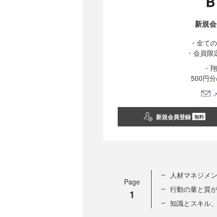
新規会
・全ての
・会員限
・翔
500円
新規会員登録
無料
人材マネジメ
Page
行動の量と質
1
知識とスキル