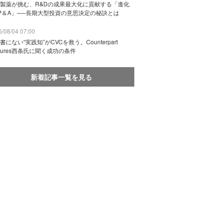
製薬が挑む、R&Dの成果最大化に貢献する「進化
P＆A」──長期大型投資の意思決定の秘訣とは
/08/04 07:00
書にない“実践知”がCVCを救う。Counterpart
ntures西条氏に聞く成功の条件
新着記事一覧を見る