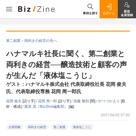
新規
事例を探す
ログイン
会員登録
第二創業～両利きの経営の先へ
ハナマルキ社長に聞く、第二創業と
両利きの経営──醸造技術と顧客の声
が生んだ「液体塩こうじ」
ゲスト：ハナマルキ株式会社 代表取締役社長 花岡 俊夫
氏、代表取締役専務 花岡 周一郎氏
花岡 俊夫
[語り手] /
花岡 周一郎
[語り手] /
加藤 雅則
[聞] /
やつづかえり
[取
材・構成] /
栗原 茂（Biz/Zine編集部）
[編]
2021/04/20 07:00
企業戦略
両利きの経営
第二創業
液体塩こうじ