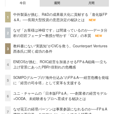
今日
週間
月間
中外製薬が挑む、R&Dの成果最大化に貢献する「進化版FP
1
＆A」──長期大型投資の意思決定の秘訣とは
NEW
なぜ「お客様は神様です」は間違っているのか──データ分
2
析の巨匠フェーダー教授が明かす「CLV」の本質
NEW
教科書にない“実践知”がCVCを救う。Counterpart Ventures
3
西条氏に聞く成功の条件
ENEOSが挑む、ROIC経営を加速させるFP＆A組織──立ち
4
上げ背景にあったPBR1倍割れの危機感
SOMPOグループの“海外仕込み”のFP＆A──経営危機を発端
5
に「経営の司令塔」として変革を支援する
ユニ・チャームの「日本版FP＆A」──創業者の経営モデル
6
×OODA、未経験者をプロへ育成する秘訣とは
なぜ花王の経理パーソンは事業参謀になれるのか──FP＆A
7