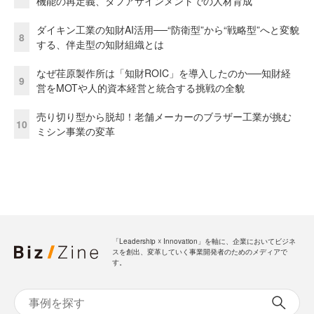
機能の再定義、タフアサインメントでの人材育成
ダイキン工業の知財AI活用──“防衛型”から“戦略型”へと変貌
8
する、伴走型の知財組織とは
なぜ荏原製作所は「知財ROIC」を導入したのか──知財経
9
営をMOTや人的資本経営と統合する挑戦の全貌
売り切り型から脱却！老舗メーカーのブラザー工業が挑む
10
ミシン事業の変革
「Leadership ☓ Innovation」を軸に、企業においてビジネ
スを創出、変革していく事業開発者のためのメディアで
す。