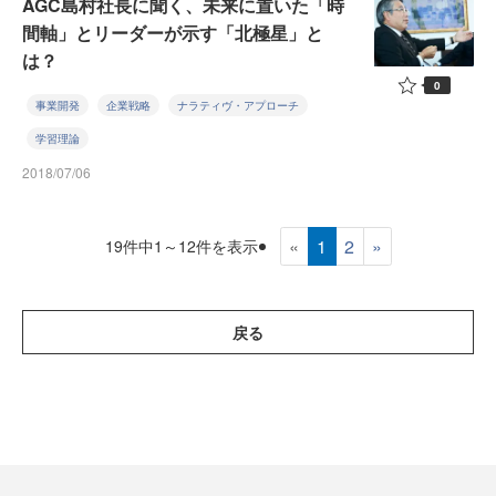
AGC島村社長に聞く、未来に置いた「時
間軸」とリーダーが示す「北極星」と
は？
0
事業開発
企業戦略
ナラティヴ・アプローチ
学習理論
2018/07/06
«
1
2
»
19件中1～12件を表示
戻る