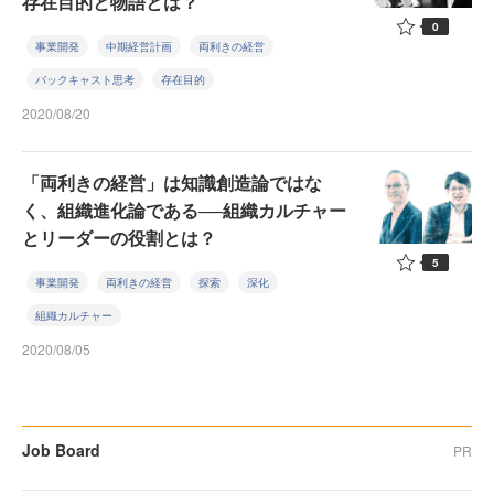
存在目的と物語とは？
0
事業開発
中期経営計画
両利きの経営
バックキャスト思考
存在目的
2020/08/20
「両利きの経営」は知識創造論ではな
く、組織進化論である──組織カルチャー
とリーダーの役割とは？
5
事業開発
両利きの経営
探索
深化
組織カルチャー
2020/08/05
Job Board
PR