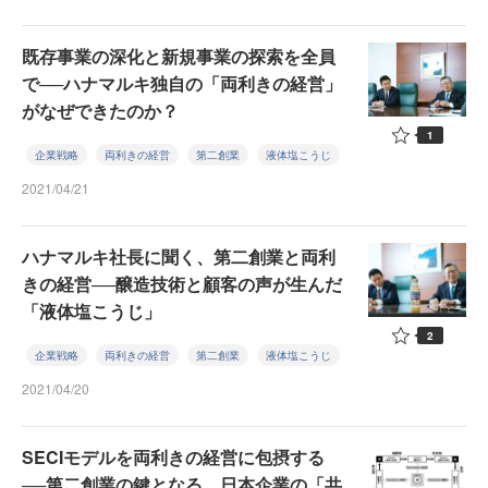
既存事業の深化と新規事業の探索を全員
で──ハナマルキ独自の「両利きの経営」
がなぜできたのか？
1
企業戦略
両利きの経営
第二創業
液体塩こうじ
2021/04/21
ハナマルキ社長に聞く、第二創業と両利
きの経営──醸造技術と顧客の声が生んだ
「液体塩こうじ」
2
企業戦略
両利きの経営
第二創業
液体塩こうじ
2021/04/20
SECIモデルを両利きの経営に包摂する
──第二創業の鍵となる、日本企業の「共