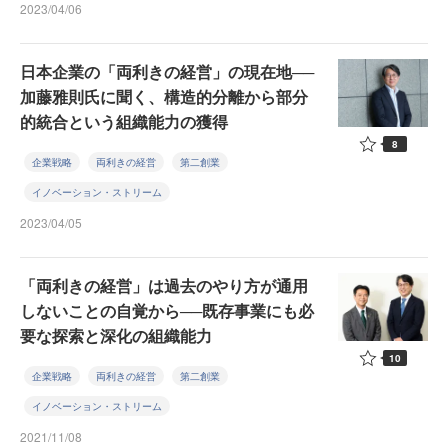
2023/04/06
日本企業の「両利きの経営」の現在地──
加藤雅則氏に聞く、構造的分離から部分
的統合という組織能力の獲得
8
企業戦略
両利きの経営
第二創業
イノベーション・ストリーム
2023/04/05
「両利きの経営」は過去のやり方が通用
しないことの自覚から──既存事業にも必
要な探索と深化の組織能力
10
企業戦略
両利きの経営
第二創業
イノベーション・ストリーム
2021/11/08