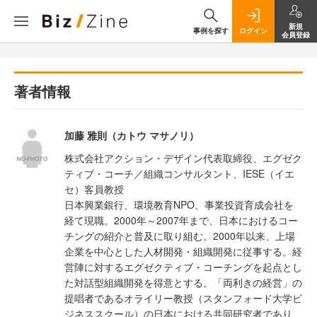
新規
事例を探す
ログイン
会員登録
著者情報
加藤 雅則（カトウ マサノリ）
株式会社アクション・デザイン代表取締役、エグゼク
ティブ・コーチ／組織コンサルタント、IESE（イエ
セ）客員教授
日本興業銀行、環境教育NPO、事業投資育成会社を
経て現職。2000年～2007年まで、日本におけるコー
チングの紹介と普及に取り組む。2000年以来、上場
企業を中心とした人材開発・組織開発に従事する。経
営陣に対するエグゼクティブ・コーチングを起点とし
た対話型組織開発を得意とする。「両利きの経営」の
提唱者であるオライリー教授（スタンフォード大学ビ
ジネススクール）の日本における共同研究者であり、