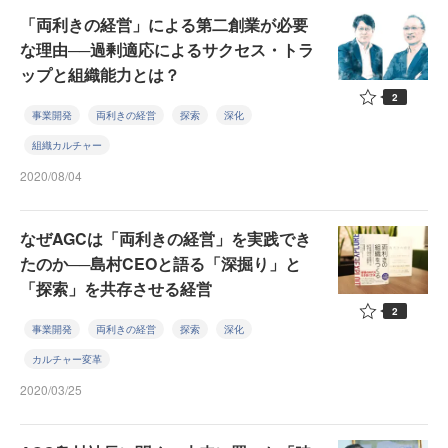
「両利きの経営」による第二創業が必要
な理由──過剰適応によるサクセス・トラ
ップと組織能力とは？
2
事業開発
両利きの経営
探索
深化
組織カルチャー
2020/08/04
なぜAGCは「両利きの経営」を実践でき
たのか──島村CEOと語る「深掘り」と
「探索」を共存させる経営
2
事業開発
両利きの経営
探索
深化
カルチャー変革
2020/03/25